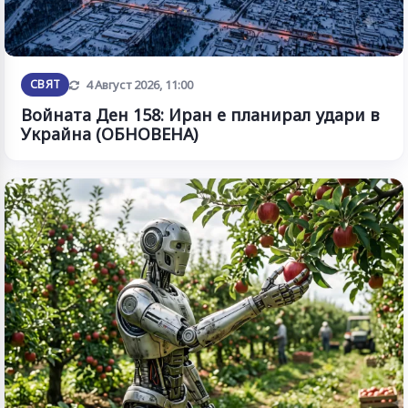
Обновена
СВЯТ
4 Август 2026, 11:00
Войната Ден 158: Иран е планирал удари в
Украйна (ОБНОВЕНА)