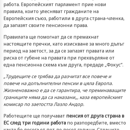
работа. Европейският парламент прие нови
правила, които улесняват гражданите на
Европейския съюз, работили в друга страна-членка,
да запазят своите пенсионни права.
Правилата ще помогнат да се премахнат
настоящите пречки, като изискване за много дълъг
период на заетост, за да се запазят правата или
риска от губене на правата при прехвърляне от
една пенсионна схема към друга, предаде „Фокус“.
„
Трудещите се трябва да разчитат все повече и
повече на допълнителни пенсии в цяла Европа.
Жизненоважно е да се гарантира, че преминаващите
границите няма да са наказани
„, каза европейският
комисар по заетостта Лазло Андор.
Работещите ще получават
пенсия от друга страна в
ЕС след три години работа
по разпоредбите, вместо
както бе досега от пет до десет години. Страните-