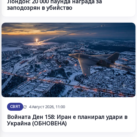
Лондон: 20 000 паунда награда за
заподозрян в убийство
Обновена
СВЯТ
4 Август 2026, 11:00
Войната Ден 158: Иран е планирал удари в
Украйна (ОБНОВЕНА)