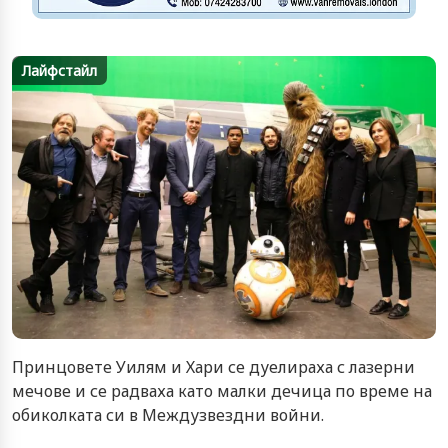
Лайфстайл
Принцовете Уилям и Хари се дуелираха с лазерни
мечове и се радваха като малки дечица по време на
обиколката си в Междузвездни войни.