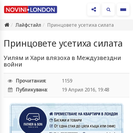
Ме
Лайфстайл
Принцовете усетиха силата
Принцовете усетиха силата
Уилям и Хари влязоха в Междузвездни
войни
Прочитания:
1159
Публикувана:
19 Април 2016, 19:48