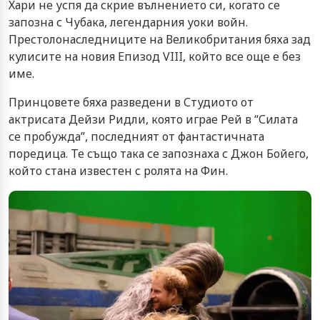
Хари не успя да скрие вълнението си, когато се
запозна с Чубака, легендарния уоки войн.
Престолонаследниците на Великобритания бяха зад
кулисите на новия Епизод VIII, който все още е без
име.
Принцовете бяха разведени в Студиото от
актрисата Дейзи Ридли, която играе Рей в “Силата
се пробужда”, последният от фантастичната
поредица. Те също така се запознаха с Джон Бойего,
който стана известен с ролята на Фин.