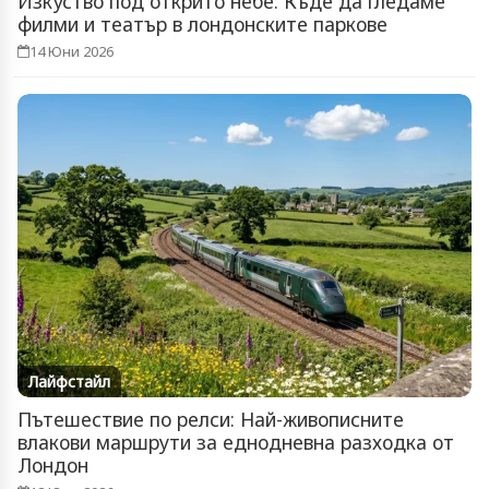
Изкуство под открито небе: Къде да гледаме
филми и театър в лондонските паркове
14 Юни 2026
Лайфстайл
Пътешествие по релси: Най-живописните
влакови маршрути за еднодневна разходка от
Лондон