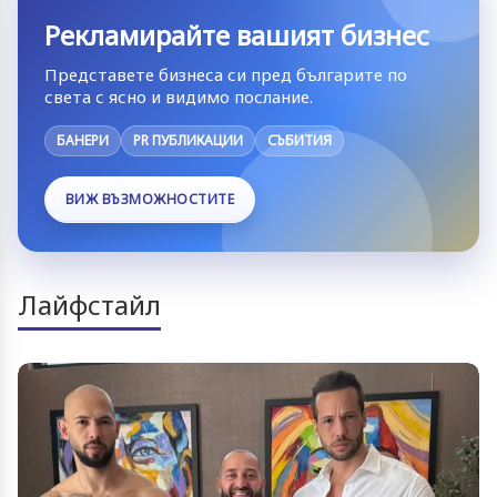
Рекламирайте вашият бизнес
Представете бизнеса си пред българите по
света с ясно и видимо послание.
БАНЕРИ
PR ПУБЛИКАЦИИ
СЪБИТИЯ
ВИЖ ВЪЗМОЖНОСТИТЕ
Лайфстайл