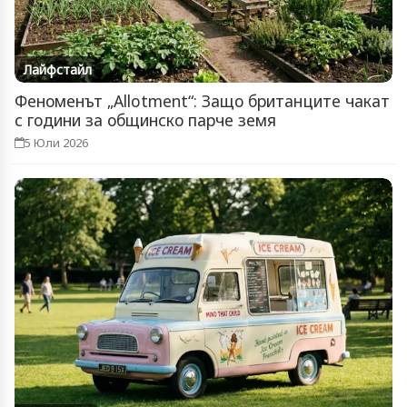
Лайфстайл
Феноменът „Allotment“: Защо британците чакат
с години за общинско парче земя
5 Юли 2026