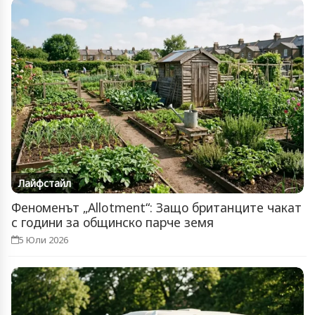
Лайфстайл
Феноменът „Allotment“: Защо британците чакат
с години за общинско парче земя
5 Юли 2026