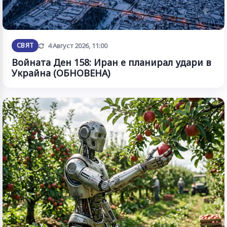
Обновена
СВЯТ
4 Август 2026, 11:00
Войната Ден 158: Иран е планирал удари в
Украйна (ОБНОВЕНА)