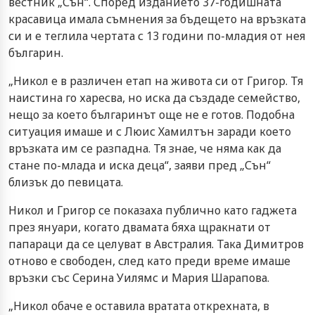
вестник „Сън“. Според изданието 37-годишната
красавица имала съмнения за бъдещето на връзката
си и е теглила чертата с 13 години по-младия от нея
българин.
„Никол е в различен етап на живота си от Григор. Тя
наистина го харесва, но иска да създаде семейство,
нещо за което българинът още не е готов. Подобна
ситуация имаше и с Люис Хамилтън заради което
връзката им се разпадна. Тя знае, че няма как да
стане по-млада и иска деца“, заяви пред „Сън“
близък до певицата.
Никол и Григор се показаха публично като гаджета
през януари, когато двамата бяха щракнати от
папараци да се целуват в Австралия. Така Димитров
отново е свободен, след като преди време имаше
връзки със Серина Уилямс и Мария Шарапова.
„Никол обаче е оставила вратата открехната, в