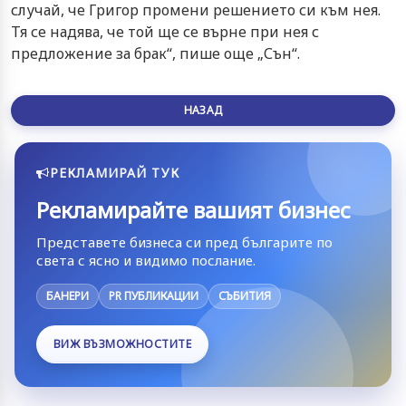
случай, че Григор промени решението си към нея.
Тя се надява, че той ще се върне при нея с
предложение за брак“, пише още „Сън“.
НАЗАД
РЕКЛАМИРАЙ ТУК
Рекламирайте вашият бизнес
Представете бизнеса си пред българите по
света с ясно и видимо послание.
БАНЕРИ
PR ПУБЛИКАЦИИ
СЪБИТИЯ
ВИЖ ВЪЗМОЖНОСТИТЕ