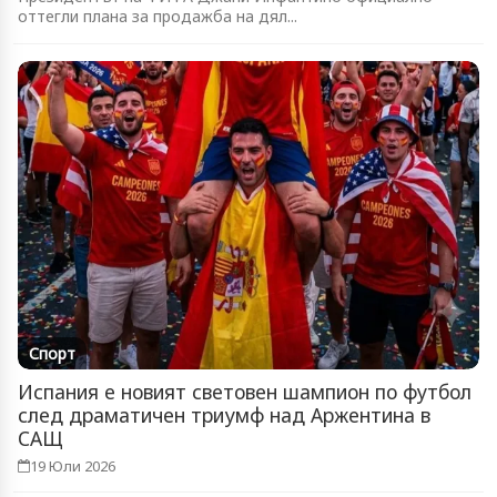
оттегли плана за продажба на дял...
Спорт
Испания е новият световен шампион по футбол
след драматичен триумф над Аржентина в
САЩ
19 Юли 2026