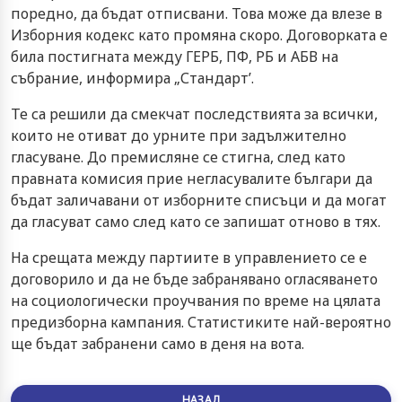
поредно, да бъдат отписвани. Това може да влезе в
Изборния кодекс като промяна скоро. Договорката е
била постигната между ГЕРБ, ПФ, РБ и АБВ на
събрание, информира „Стандарт’.
Те са решили да смекчат последствията за всички,
които не отиват до урните при задължително
гласуване. До премисляне се стигна, след като
правната комисия прие негласувалите българи да
бъдат заличавани от изборните списъци и да могат
да гласуват само след като се запишат отново в тях.
На срещата между партиите в управлението се е
договорило и да не бъде забранявано огласяването
на социологически проучвания по време на цялата
предизборна кампания. Статистиките най-вероятно
ще бъдат забранени само в деня на вота.
НАЗАД