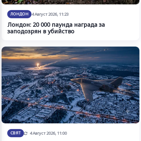
ЛОНДОН
4 Август 2026, 11:23
Лондон: 20 000 паунда награда за
заподозрян в убийство
Обновена
СВЯТ
4 Август 2026, 11:00