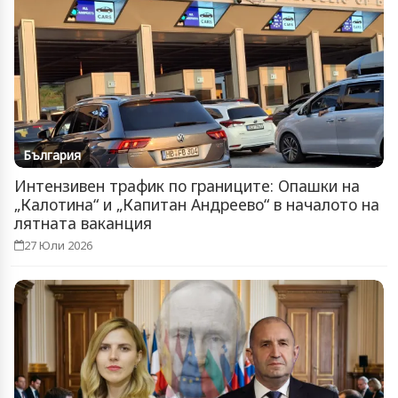
България
Интензивен трафик по границите: Опашки на
„Калотина“ и „Капитан Андреево“ в началото на
лятната ваканция
27 Юли 2026