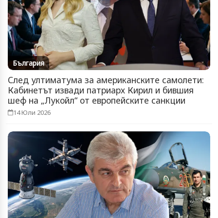
България
След ултиматума за американските самолети:
Кабинетът извади патриарх Кирил и бившия
шеф на „Лукойл“ от европейските санкции
14 Юли 2026