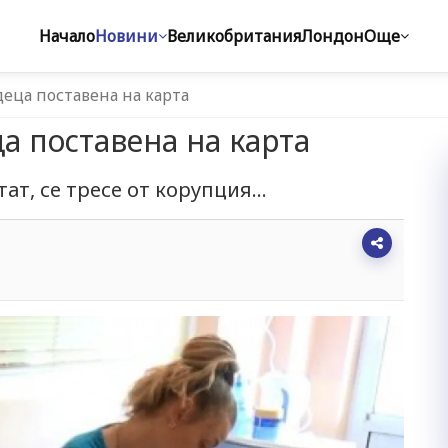
Начало
Новини
Великобритания
Лондон
Още
деца поставена на карта
а поставена на карта
ат, се тресе от корупция...