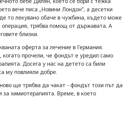
ечното бебе Дилян, което се бори с тежка
оето вече писа „Новини Лондон”, а десетки
ъде то лекувано обаче в чужбина, където може
 операция, трябва помощ от държавата. А
еговите близки.
кваната оферта за лечение в Германия.
 когато прочели, че фондът е уредил само
апията. Досега у нас на детето са били
са му повлияли добре.
ново ще трябва да чакат - фондът този път да
и за химиотерапията. Време, в което