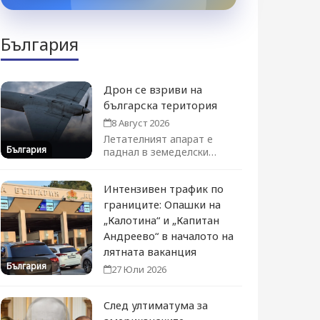
България
Дрон се взриви на
българска територия
8 Август 2026
Летателният апарат е
България
паднал в земеделски
район в близост до
Кардам. Няма...
Интензивен трафик по
границите: Опашки на
„Калотина“ и „Капитан
Андреево“ в началото на
лятната ваканция
България
27 Юли 2026
След ултиматума за