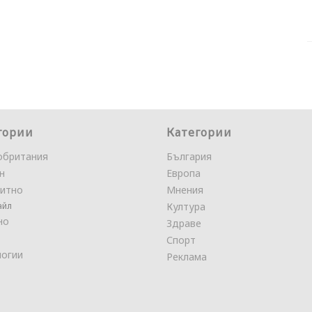
гории
Категории
обритания
България
н
Европа
итно
Мнения
айл
Култура
но
Здраве
Спорт
логии
Реклама