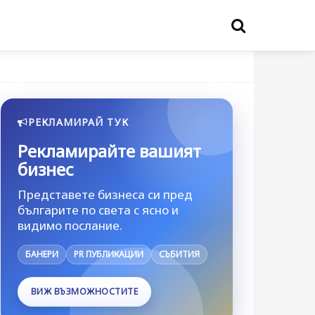
РЕКЛАМИРАЙ ТУК
Рекламирайте вашият
бизнес
Представете бизнеса си пред
българите по света с ясно и
видимо послание.
БАНЕРИ
PR ПУБЛИКАЦИИ
СЪБИТИЯ
ВИЖ ВЪЗМОЖНОСТИТЕ