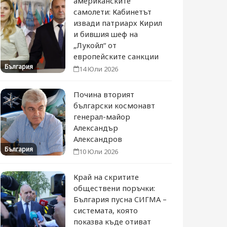
американските
самолети: Кабинетът
извади патриарх Кирил
и бившия шеф на
„Лукойл“ от
европейските санкции
България
14 Юли 2026
Почина вторият
български космонавт
генерал-майор
Александър
Александров
България
10 Юли 2026
Край на скритите
обществени поръчки:
България пусна СИГМА –
системата, която
показва къде отиват