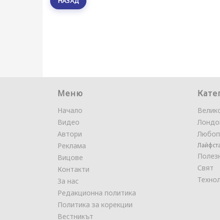
НАЗАД
Меню
Кате
Начало
Велик
Видео
Лондо
Автори
Любоп
Реклама
Лайфст
Полез
Вицове
Свят
Контакти
Техно
За нас
Редакционна политика
Политика за корекции
Вестникът