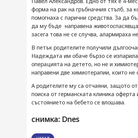
Павел Александров. Едно от тях е 4-мес
форма на рак на гръбначния стълб, за к
помогнаха с парични средства. За да б
да му бъде направена животоспасявща
засега това не се случва, алармираха н
В петък родителите получили дългооча
Надеждата им обаче бързо се изпарила,
операцията на детето, но не и химиотер
направени две химиотерапии, които не 
А родителите му са отчаяни, защото от
поиска от германската клиника оферта 
състоянието на бебето се влошава.
снимка: Dnes