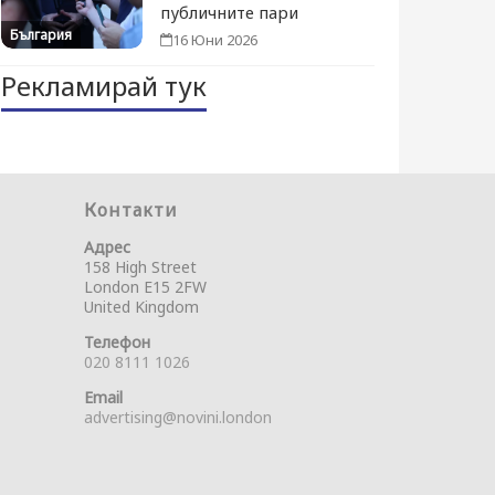
публичните пари
България
16 Юни 2026
Рекламирай тук
Контакти
Адрес
158 High Street
London E15 2FW
United Kingdom
Телефон
020 8111 1026
Email
advertising@novini.london