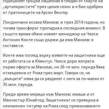
годишният гръцки национал е гледан от скаути на
„артилеристите“ през целия сезон и е бил одобрен
от пратениците на Арсен Венгер.
Лондончани искаха Манолас и през 2014 година, но
тогава трансферът пропадна в последния момент. В
същото време обаче новият мениджър на Челси
Антонио Конте също държи да има Манолас в
състава си.
Конте има поглед върху изявите на защитника още
от работата си в Ювентус. Челси дори изпрати
първи оферта за Манолас, но 26-те млн. паунда бяха
отхвърлени от Рома през март. Говори се, че
„вълците“ няма да се разделят с него за по-малко от
35 млн. паунда.
Преди време мераци към Манолас имаше и от
Манчестър Юнайтед. Защитникът се превърна в
неизменен титуляр на Рома след преминаването