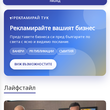
НАЗАД
РЕКЛАМИРАЙ ТУК
Рекламирайте вашият бизнес
Представете бизнеса си пред българите по
света с ясно и видимо послание.
БАНЕРИ
PR ПУБЛИКАЦИИ
СЪБИТИЯ
ВИЖ ВЪЗМОЖНОСТИТЕ
Лайфстайл