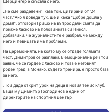
Шерцингер е скъсала с него.
„Не сме разделени”, каза той, цитирани от ’24
часа’."Aко я доведа тук, ще й кажа "Добре дошла у
дома!", отговори Гришо на въпрос дали смята да
покаже Хасково на половинката си Никол,
добавяйки, че журналистите е разбрал, че между
него и певицата има проблеми.
На церемонията, на която му се отдаде голямата
чест, Димитров се разплака. В емоционална реч той
заяви, че се гордее с Хасково и това е неговият
роден град, а Монако, където тренира, е просто база
за него.
. Той даде открит урок на деца в новия тенис клуб.
Баща му Димитър Господинов е един от
директорите на спортния център.