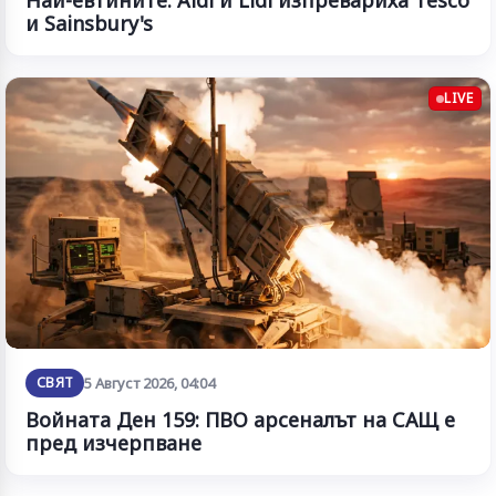
Най-евтините: Aldi и Lidl изпревариха Tesco
и Sainsbury's
LIVE
СВЯТ
5 Август 2026, 04:04
Войната Ден 159: ПВО арсеналът на САЩ е
пред изчерпване