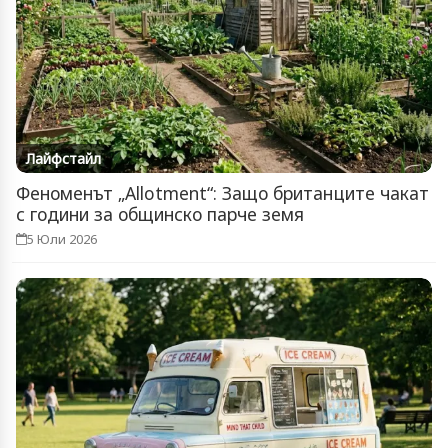
Лайфстайл
Феноменът „Allotment“: Защо британците чакат
с години за общинско парче земя
5 Юли 2026