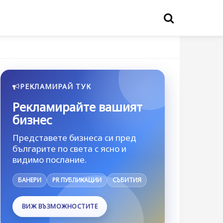
РЕКЛАМИРАЙ ТУК
Рекламирайте вашият
бизнес
Представете бизнеса си пред
българите по света с ясно и
видимо послание.
БАНЕРИ
PR ПУБЛИКАЦИИ
СЪБИТИЯ
ВИЖ ВЪЗМОЖНОСТИТЕ