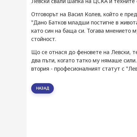
Левски свали шапка на ЦСКА и техните
Отговорът на Васил Колев, който е пред
"Дано Батков младши постигне в живота 
като син на баща си. Тогава мнението 
стойност.
Що се отнася до феновете на Левски, т
два пъти, когато татко му нямаше сили
втория - професионалният статут с "Лев
НАЗАД