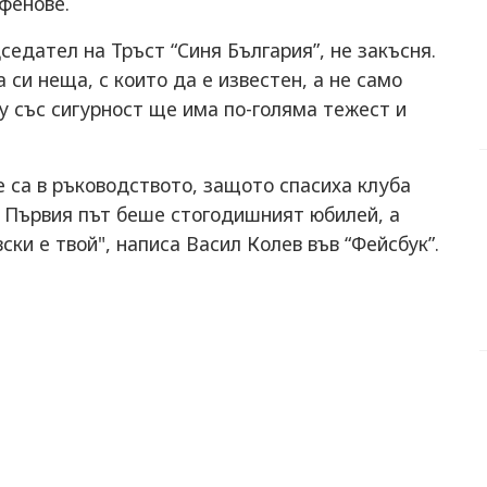
 фенове.
седател на Тръст “Синя България”, не закъсня.
си неща, с които да е известен, а не само
му със сигурност ще има по-голяма тежест и
е са в ръководството, защото спасиха клуба
. Първия път беше стогодишният юбилей, а
ски е твой", написа Васил Колев във “Фейсбук”.