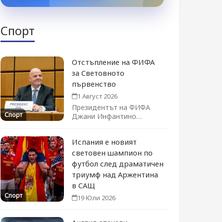
Спорт
Отстъпление на ФИФА
за Световното
първенство
1 Август 2026
Президентът на ФИФА
Спорт
Джани Инфантино
официално оттегли плана
за продажба на дял...
Испания е новият
световен шампион по
футбол след драматичен
триумф над Аржентина
в САЩ
Спорт
19 Юли 2026