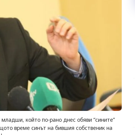
 младши, който по-рано днес обяви “сините”
ъщото време синът на бившия собственик на