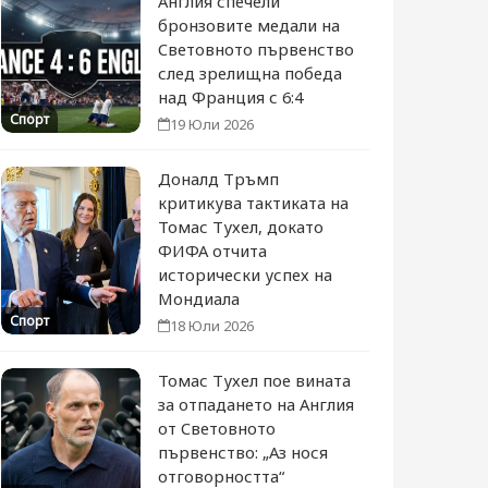
Англия спечели
бронзовите медали на
Световното първенство
след зрелищна победа
над Франция с 6:4
Спорт
19 Юли 2026
Доналд Тръмп
критикува тактиката на
Томас Тухел, докато
ФИФА отчита
исторически успех на
Мондиала
Спорт
18 Юли 2026
Томас Тухел пое вината
за отпадането на Англия
от Световното
първенство: „Аз нося
отговорността“