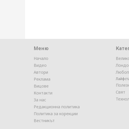
Меню
Кате
Начало
Велик
Видео
Лондо
Автори
Любоп
Реклама
Лайфст
Полез
Вицове
Свят
Контакти
Техно
За нас
Редакционна политика
Политика за корекции
Вестникът