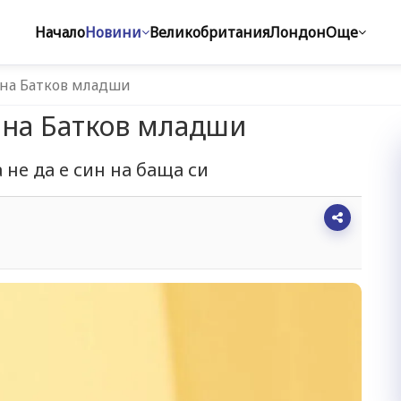
Начало
Новини
Великобритания
Лондон
Още
 на Батков младши
 на Батков младши
 не да е син на баща си