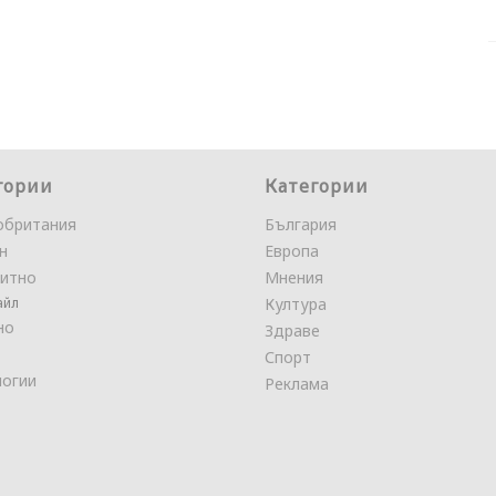
гории
Категории
обритания
България
н
Европа
итно
Мнения
айл
Култура
но
Здраве
Спорт
логии
Реклама