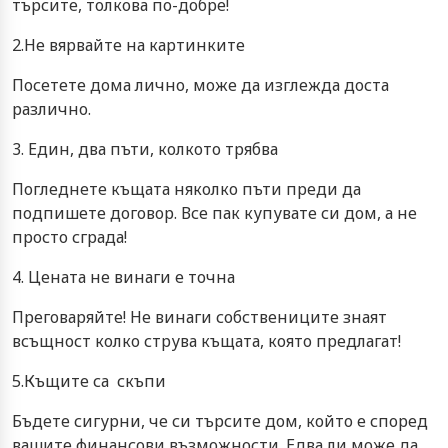
търсите, толкова по-добре!
2.Не вярвайте на картинките
Посетете дома лично, може да изглежда доста
различно.
3. Един, два пъти, колкото трябва
Погледнете къщата няколко пъти преди да
подпишете договор. Все пак купувате си дом, а не
просто сграда!
4. Цената не винаги е точна
Преговаряйте! Не винаги собствениците знаят
всъщност колко струва къщата, която предлагат!
5.Къщите са скъпи
Бъдете сигурни, че си търсите дом, който е според
вашите финансови възможности. Едва ли може да