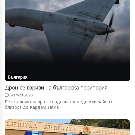
България
Дрон се взриви на българска територия
8 Август 2026
Летателният апарат е паднал в земеделски район в
близост до Кардам. Няма...