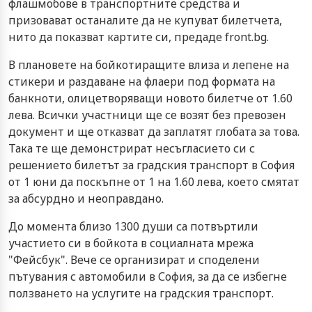
флашмобове в транспортните средства и
призовават останалите да не купуват билетчета,
нито да показват картите си, предаде front.bg.
В плановете на бойкотиращите влиза и лепене на
стикери и раздаване на флаери под формата на
банкноти, олицетворяващи новото билетче от 1.60
лева. Всички участници ще се возят без превозен
документ и ще отказват да заплатят глобата за това.
Така те ще демонстрират несъгласието си с
решението билетът за градския транспорт в София
от 1 юни да поскъпне от 1 на 1.60 лева, което смятат
за абсурдно и неоправдано.
До момента близо 1300 души са потвъртили
участието си в бойкота в социалната мрежа
"Фейсбук". Вече се организират и споделени
пътувания с автомобили в София, за да се избегне
ползването на услугите на градския транспорт.