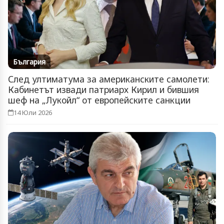
България
След ултиматума за американските самолети:
Кабинетът извади патриарх Кирил и бившия
шеф на „Лукойл“ от европейските санкции
14 Юли 2026