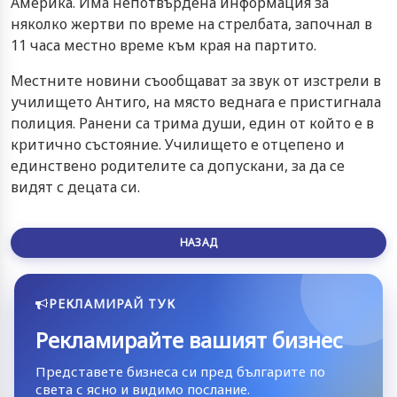
Америка. Има непотвърдена информация за
няколко жертви по време на стрелбата, започнал в
11 часа местно време към края на партито.
Местните новини съообщават за звук от изстрели в
училището Антиго, на място веднага е пристигнала
полиция. Ранени са трима души, един от който е в
критично състояние. Училището е отцепено и
единствено родителите са допускани, за да се
видят с децата си.
НАЗАД
РЕКЛАМИРАЙ ТУК
Рекламирайте вашият бизнес
Представете бизнеса си пред българите по
света с ясно и видимо послание.