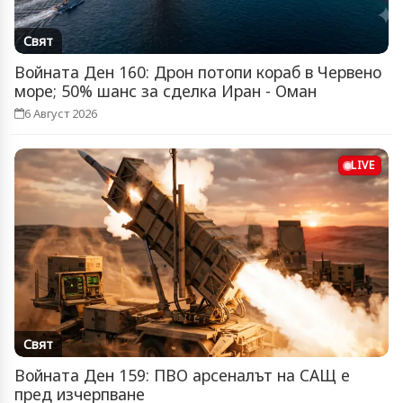
Свят
Войната Ден 160: Дрон потопи кораб в Червено
море; 50% шанс за сделка Иран - Оман
6 Август 2026
LIVE
Свят
Войната Ден 159: ПВО арсеналът на САЩ е
пред изчерпване