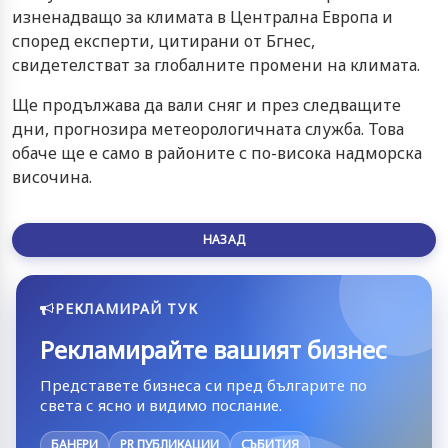
изненадващо за климата в Централна Европа и
според експерти, цитирани от Бгнес,
свидетелстват за глобалните промени на климата.
Ще продължава да вали сняг и през следващите
дни, прогнозира метеорологичната служба. Това
обаче ще е само в районите с по-висока надморска
височина.
НАЗАД
РЕКЛАМИРАЙ ТУК
Рекламирайте вашият бизнес
Представете бизнеса си пред българите по
света с ясно и видимо послание.
БАНЕРИ
PR ПУБЛИКАЦИИ
СЪБИТИЯ