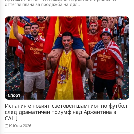
оттегли плана за продажба на дял...
Спорт
Испания е новият световен шампион по футбол
след драматичен триумф над Аржентина в
САЩ
19 Юли 2026