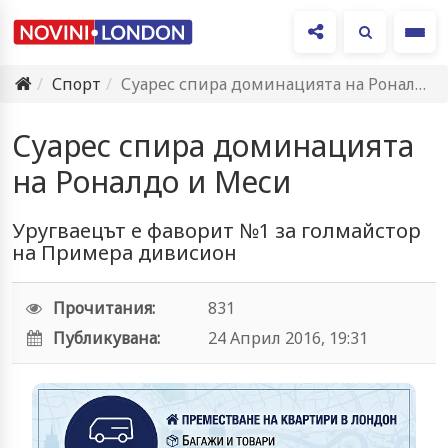
Ме
Спорт
Суарес спира доминацията на Роналдо и Меси
Суарес спира доминацията
на Роналдо и Меси
Уругваецът е фаворит №1 за голмайстор
на Примера дивисион
Прочитания:
831
Публикувана:
24 Април 2016, 19:31