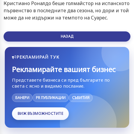
Кристиано Роналдо беше голмайстор на испанското
първенство в последните два сезона, но дори и той
може да не издържи на темпото на Суарес.
НАЗАД
РЕКЛАМИРАЙ ТУК
Рекламирайте вашият бизнес
Представете бизнеса си пред българите по
света с ясно и видимо послание.
БАНЕРИ
PR ПУБЛИКАЦИИ
СЪБИТИЯ
ВИЖ ВЪЗМОЖНОСТИТЕ