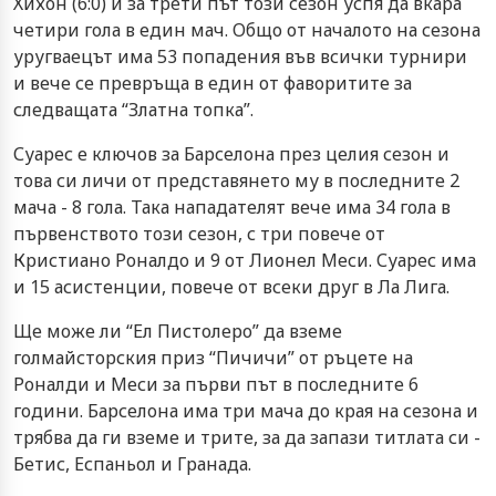
Хихон (6:0) и за трети път този сезон успя да вкара
четири гола в един мач. Общо от началото на сезона
уругваецът има 53 попадения във всички турнири
и вече се превръща в един от фаворитите за
следващата “Златна топка”.
Суарес е ключов за Барселона през целия сезон и
това си личи от представянето му в последните 2
мача - 8 гола. Така нападателят вече има 34 гола в
първенството този сезон, с три повече от
Кристиано Роналдо и 9 от Лионел Меси. Суарес има
и 15 асистенции, повече от всеки друг в Ла Лига.
Ще може ли “Ел Пистолеро” да вземе
голмайсторския приз “Пичичи” от ръцете на
Роналди и Меси за първи път в последните 6
години. Барселона има три мача до края на сезона и
трябва да ги вземе и трите, за да запази титлата си -
Бетис, Еспаньол и Гранада.