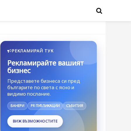
РЕКЛАМИРАЙ ТУК
Рекламирайте вашият
бизнес
Представете бизнеса си пред
българите по света с ясно и
видимо послание.
БАНЕРИ
PR ПУБЛИКАЦИИ
СЪБИТИЯ
ВИЖ ВЪЗМОЖНОСТИТЕ