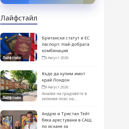
Лайфстайл
Британски статут и ЕС
паспорт: Най-добрата
комбинация
9 Август 2026
Лайфстайл
Къде да купим имот
край Лондон
9 Август 2026
Анализ на градовете в
Лайфстайл
зеления пояс на
столицата, които
предлагат оптимален
Андрю и Тристан Тейт
баланс...
бяха арестувани в САЩ
по искане за