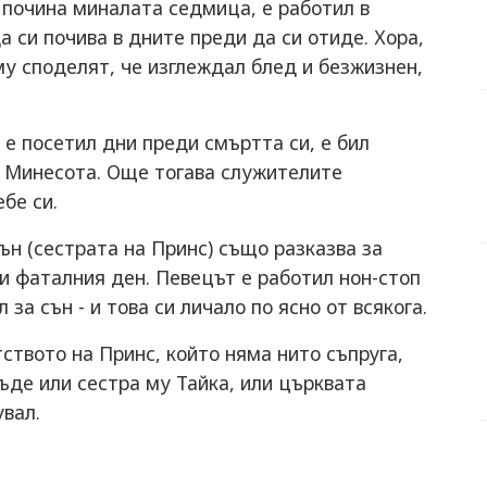
 почина миналата седмица, е работил в
а си почива в дните преди да си отиде. Хора,
му споделят, че изглеждал блед и безжизнен,
 е посетил дни преди смъртта си, е бил
 Минесота. Още тогава служителите
ебе си.
ън (сестрата на Принс) също разказва за
и фаталния ден. Певецът е работил нон-стоп
 за сън - и това си личало по ясно от всякога.
ството на Принс, който няма нито съпруга,
бъде или сестра му Тайка, или църквата
увал.