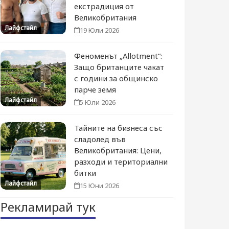
екстрадиция от
Великобритания
Лайфстайл
19 Юли 2026
Феноменът „Allotment“:
Защо британците чакат
с години за общинско
парче земя
Лайфстайл
5 Юли 2026
Тайните на бизнеса със
сладолед във
Великобритания: Цени,
разходи и териториални
битки
Лайфстайл
15 Юни 2026
Рекламирай тук