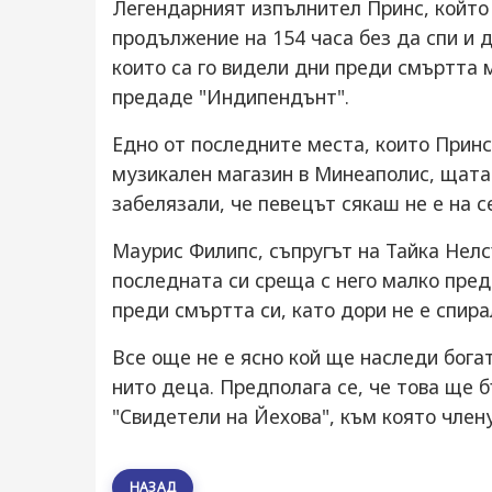
Легендарният изпълнител Принс, който
продължение на 154 часа без да спи и д
които са го видели дни преди смъртта 
предаде "Индипендънт".
Едно от последните места, които Принс
музикален магазин в Минеаполис, щата
забелязали, че певецът сякаш не е на с
Маурис Филипс, съпругът на Тайка Нелс
последната си среща с него малко пред
преди смъртта си, като дори не е спирал
Все още не е ясно кой ще наследи богат
нито деца. Предполага се, че това ще 
"Свидетели на Йехова", към която член
НАЗАД