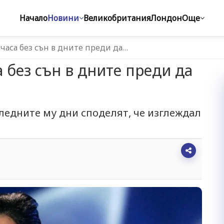
Начало
Новини
Великобритания
Лондон
Още
часа без сън в дните преди да…
 без сън в дните преди да
следните му дни споделят, че изглеждал