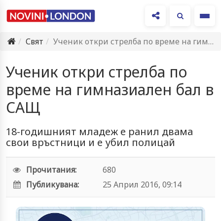
Ме
Свят
Ученик откри стрелба по време на гимназиален бал в САЩ
Ученик откри стрелба по
време на гимназиален бал в
САЩ
18-годишният младеж е ранил двама
свои връстници и е убил полицай
Прочитания:
680
Публикувана:
25 Април 2016, 09:14