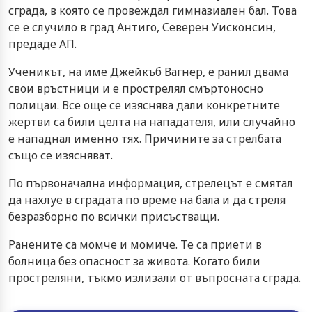
сграда, в която се провеждал гимназиален бал. Това
се е случило в град Антиго, Северен Уисконсин,
предаде АП.
Ученикът, на име Джейкъб Вагнер, е ранил двама
свои връстници и е прострелял смъртоносно
полицаи. Все още се изяснява дали конкретните
жертви са били целта на нападателя, или случайно
е нападнал именно тях. Причините за стрелбата
също се изясняват.
По първоначална информация, стрелецът е смятал
да нахлуе в сградата по време на бала и да стреля
безразборно по всички присъстващи.
Ранените са момче и момиче. Те са приети в
болница без опасност за живота. Когато били
простреляни, тъкмо излизали от въпросната сграда.