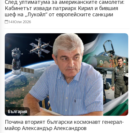
След ултиматума за американските самолети:
Кабинетът извади патриарх Кирил и бившия
шеф на „Лукойл“ от европейските санкции
14 Юли 2026
България
Почина вторият български космонавт генерал-
майор Александър Александров