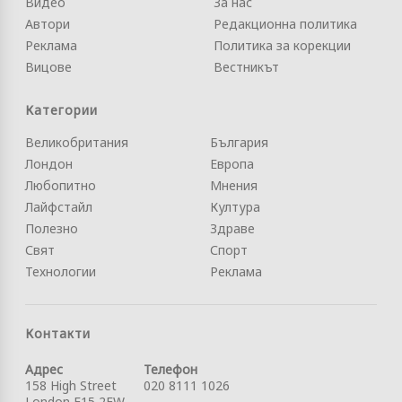
Видео
За нас
Автори
Редакционна политика
Реклама
Политика за корекции
Вицове
Вестникът
Категории
Великобритания
България
Лондон
Европа
Любопитно
Мнения
Лайфстайл
Култура
Полезно
Здраве
Свят
Спорт
Технологии
Реклама
Контакти
Адрес
Телефон
158 High Street
020 8111 1026
London E15 2FW