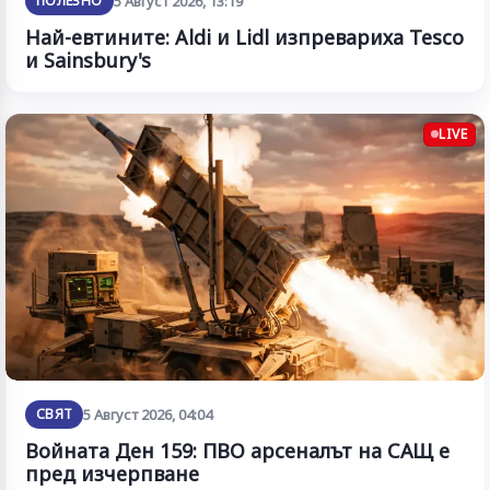
ПОЛЕЗНО
5 Август 2026, 13:19
Най-евтините: Aldi и Lidl изпревариха Tesco
и Sainsbury's
LIVE
СВЯТ
5 Август 2026, 04:04
Войната Ден 159: ПВО арсеналът на САЩ е
пред изчерпване