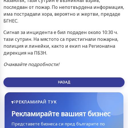
Казанлък, тази сутрин е възникнал взрив,
последван от пожар. По непотвърдена информация,
има пострадали хора, вероятно и жертви, предаде
БГНЕС.
Сигнал за инцидента е бил подаден около 10:30 ч.
тази сутрин. На мястото са пристигнали пожарна,
полиция и линейки, както и екип на Регионална
дирекция на ПБЗН.
Очаквайте подробности!
НАЗАД
РЕКЛАМИРАЙ ТУК
Рекламирайте вашият бизнес
Представете бизнеса си пред българите по