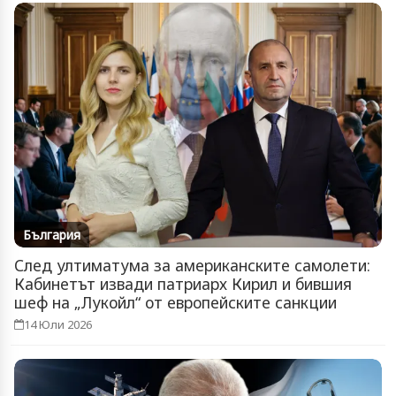
България
След ултиматума за американските самолети:
Кабинетът извади патриарх Кирил и бившия
шеф на „Лукойл“ от европейските санкции
14 Юли 2026