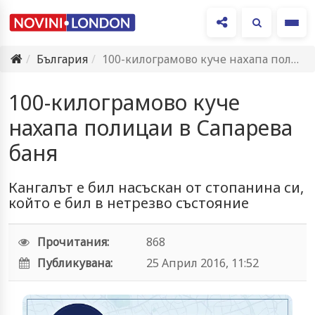
Ме
България
100-килограмово куче нахапа полицаи в Сапарева баня
100-килограмово куче
нахапа полицаи в Сапарева
баня
Кангалът е бил насъскан от стопанина си,
който е бил в нетрезво състояние
Прочитания:
868
Публикувана:
25 Април 2016, 11:52