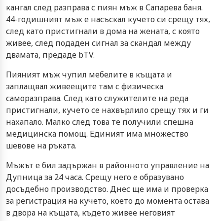
кангал след разправа с пиян мъж в Сапарева баня.
44-годишният мъж е насъскал кучето си срещу тях,
след като пристигнали в дома на жената, с която
живее, след подаден сигнал за скандал между
двамата, предаде bTV.
Пияният мъж чупил мебелите в къщата и
заплащвал живеещите там с физическа
саморазправа. След като служителите на реда
пристигнали, кучето се нахвърлило срещу тях и ги
нахапало. Малко след това те получили спешна
медицинска помощ. Единият има множество
шевове на ръката.
Мъжът е бил задържан в районното управление на
Дупница за 24 часа. Срещу него е образувано
досъдебно производство. Днес ще има и проверка
за регистрация на кучето, което до момента остава
в двора на къщата, където живее неговият