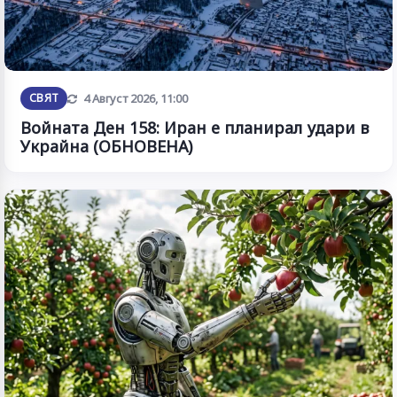
Обновена
СВЯТ
4 Август 2026, 11:00
Войната Ден 158: Иран е планирал удари в
Украйна (ОБНОВЕНА)