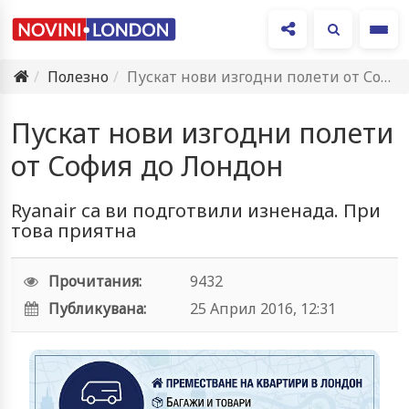
Ме
Полезно
Пускат нови изгодни полети от София до Лондон
Пускат нови изгодни полети
от София до Лондон
Ryanair са ви подготвили изненада. При
това приятна
Прочитания:
9432
Публикувана:
25 Април 2016, 12:31