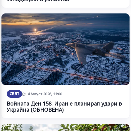
Обновена
СВЯТ
4 Август 2026, 11:00
Войната Ден 158: Иран е планирал удари в
Украйна (ОБНОВЕНА)