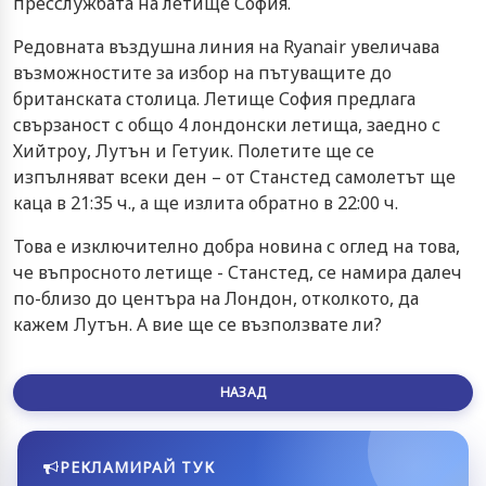
пресслужбата на летище София.
Редовната въздушна линия на Ryanair увеличава
възможностите за избор на пътуващите до
британската столица. Летище София предлага
свързаност с общо 4 лондонски летища, заедно с
Хийтроу, Лутън и Гетуик. Полетите ще се
изпълняват всеки ден – от Станстед самолетът ще
каца в 21:35 ч., а ще излита обратно в 22:00 ч.
Това е изключително добра новина с оглед на това,
че въпросното летище - Станстед, се намира далеч
по-близо до центъра на Лондон, отколкото, да
кажем Лутън. А вие ще се възползвате ли?
НАЗАД
РЕКЛАМИРАЙ ТУК