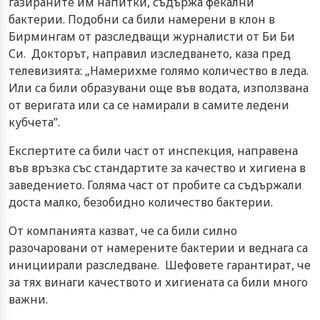
газираните им напитки, съдържа фекални
бактерии. Подобни са били намерени в клон в
Бирмингам от разследващи журналисти от Би Би
Си. Докторът, направил изследването, каза пред
телевизията: „Намерихме голямо количество в леда.
Или са били образувани още във водата, използвана
от веригата или са се намирали в самите ледени
кубчета”.
Експертите са били част от инспекция, направена
във връзка със стандартите за качество и хигиена в
заведението. Голяма част от пробите са съдържали
доста малко, безобидно количество бактерии.
От компанията казват, че са били силно
разочаровани от намерените бактерии и веднага са
инициирали разследване. Шефовете гарантират, че
за тях винаги качеството и хигиената са били много
важни.