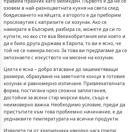
правила празник като Великден. Първото е да не се
озовем в най-разноцветната кухня на света след
боядисването на яйцата, а второто е да преборим
прословутия с капризите си козунак. Ако се
намирате в България, разбира се, можете да си го
купите, но ако сте във Великобритания или която и
да е било друга държава в Европа, то ви е ясно, че
той не се намира лесно. За това ви предлагаме да се
запознаете с изкуството на месене на козунак.
Целта е ясна – добро втасване до зашеметяващи
размери, образуване на заветните конци в готовия
козунак и равномерно изпичане. Привлекателната
форма, постигана чрез сложни заплитания,
достойни за всеки стар морски вълк, също е
неимоверно важна. Необходимо условие, преди да
пристъпите към това проблемно начинание, е да
уеднаквите температурата на всички продукти.
Извадете ги от хладилника няколко часа преди