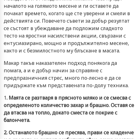
началото на голямото месене и ги оставете да
почакат времето, когато ще сте уверени и смели в
действията си. Повечето съвети за добър резултат
се състоят в убеждаване да подложим сладкото
тесто на яростни насилствени акции, свързани с
ентусиазирано, мощно и продължително месене,
както и с безмилостното му блъскане в масата.
Макар такъв наказателен подход понякога да
помага, а и е добър начин за справяне с
предпразничния стрес, много по-лесно е да се
придържате към представената по-долу техника.
1
. Маята се разтваря в прясното мляко и се смесва с
определеното количество захар и брашно. Оставя се
да втасва на топло, докато сместа се покрие с
балончета.
2. Останалото брашно се пресява, прави се кладенче