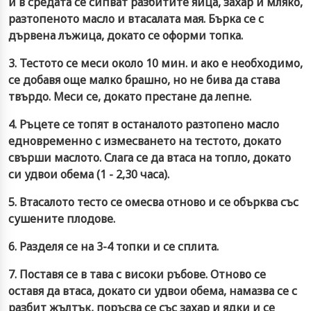
и в средата се сипват разбитите яйца, захар и мляко,
разтопеното масло и втасалата мая. Бърка се с
дървена лъжица, докато се оформи топка.
3. Тестото се меси около 10 мин. и ако е необходимо,
се добавя още малко брашно, но не бива да става
твърдо. Меси се, докато престане да лепне.
4. Ръцете се топят в останалото разтопено масло
едновременно с измесването на тестото, докато
свърши маслото. Слага се да втаса на топло, докато
си удвои обема (1 - 2,30 часа).
5. Втасалото тесто се омесва отново и се обърква със
сушените плодове.
6. Разделя се на 3-4 топки и се сплита.
7. Поставя се в тава с високи ръбове. Отново се
оставя да втаса, докато си удвои обема, намазва се с
разбит жълтък, поръсва се със захар и ядки и се