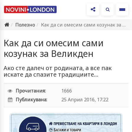
Ме
Полезно
Как да си омесим сами козунак за Великден
Как да си омесим сами
козунак за Великден
Ако сте далеч от родината, а все пак
искате да спазите традициите...
Прочитания:
1666
Публикувана:
25 Април 2016, 17:22