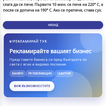
слага да се пече. Първите 10 мин. се пече на 220° C, а
после се допича на 190° C. Ако се препече, става сух.
НАЗАД
РЕКЛАМИРАЙ ТУК
Рекламирайте вашият бизнес
Представете бизнеса си пред българите по
света с ясно и видимо послание.
БАНЕРИ
PR ПУБЛИКАЦИИ
СЪБИТИЯ
ВИЖ ВЪЗМОЖНОСТИТЕ