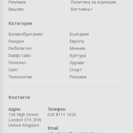
Реклама
Политика за корекции
Вицове
Вестникът
Категории
Великобритания
България
Лондон
Европа
Любопитно
Мнения
Лайфстайл
Култура
Полезно
Здраве
Свят
Спорт
Технологии
Реклама
Контакти
Адрес
Телефон
158 High Street
020 8111 1026
London E15 2FW
United Kingdom
Email