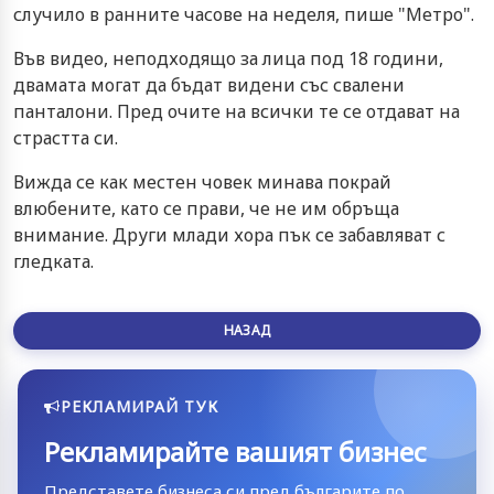
случило в ранните часове на неделя, пише "Метро".
Във видео, неподходящо за лица под 18 години,
двамата могат да бъдат видени със свалени
панталони. Пред очите на всички те се отдават на
страстта си.
Вижда се как местен човек минава покрай
влюбените, като се прави, че не им обръща
внимание. Други млади хора пък се забавляват с
гледката.
НАЗАД
РЕКЛАМИРАЙ ТУК
Рекламирайте вашият бизнес
Представете бизнеса си пред българите по