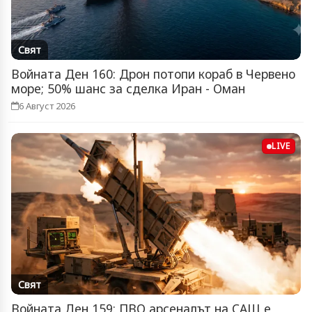
Свят
Войната Ден 160: Дрон потопи кораб в Червено
море; 50% шанс за сделка Иран - Оман
6 Август 2026
LIVE
Свят
Войната Ден 159: ПВО арсеналът на САЩ е