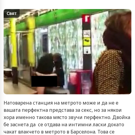
Свят
Натоварена станция на метрото може и да не е
вашата перфектна представа за секс, но за някои
хора именно такова място звучи перфектно. Двойка
бе заснета да се отдава на интимни ласки докато
чакат влакчето в метрото в Барселона. Това се