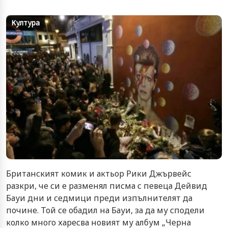
Култура
Британският комик и актьор Рики Джървейс
разкри, че си е разменял писма с певеца Дейвид
Бауи дни и седмици преди изпълнителят да
почине. Той се обадил на Бауи, за да му сподели
колко много харесва новият му албум „Черна