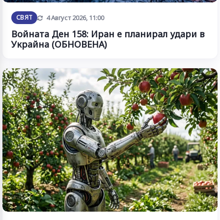
Обновена
СВЯТ
4 Август 2026, 11:00
Войната Ден 158: Иран е планирал удари в
Украйна (ОБНОВЕНА)