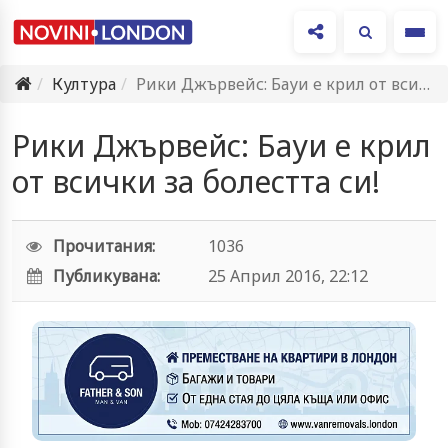
Ме
Култура
Рики Джървейс: Бауи е крил от всички за болестта си!
Рики Джървейс: Бауи е крил
от всички за болестта си!
Прочитания:
1036
Публикувана:
25 Април 2016, 22:12