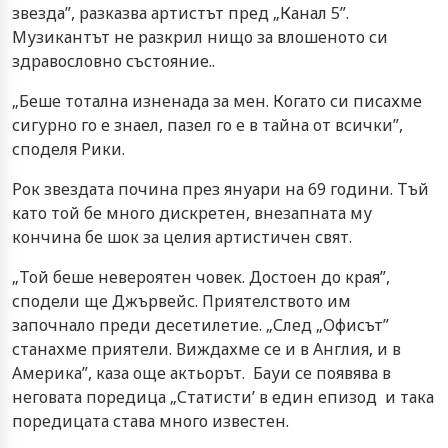
звезда”, разказва артистът пред „Канал 5”.
Музикантът не разкрил нищо за влошеното си
здравословно състояние..
„Беше тотална изненада за мен. Когато си писахме
сигурно го е знаел, пазел го е в тайна от всички”,
споделя Рики.
Рок звездата почина през януари на 69 години. Тъй
като той бе много дискретен, внезапната му
кончина бе шок за целия артистичен свят.
„Той беше невероятен човек. Достоен до края”,
сподели ще Джървейс. Приятелството им
започнало преди десетилетие. „След „Офисът”
станахме приятели. Виждахме се и в Англия, и в
Америка”, каза още актьорът. Бауи се появява в
неговата поредица „Статисти’ в един епизод и така
поредицата става много известен.