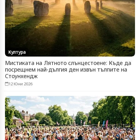
Култура
Мистиката на Лятното слънцестоене: Къде да
посрещнем най-дългия ден извън тълпите на
Стоунхендж
12 Юни 2026