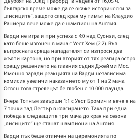
Двубоят на „Олд Трафорд“ в неделя от 16,05 ч.
българско време може да се окаже исторически за
„лисиците“, защото след края му тимът на Клаудио
Раниери вече може да е шампион на Англия.
Варди не игра и при успеха с 4:0 над Суонзи, след
като беше изгонен в мача с Уест Хем (2:2). Във
въпросната среща нападателят си изпроси два
жълти картона, но при вторият от тях реагира остро
срещу решението на главния съдия Джейми Мос.
Именно заради реакцията на Варди независима
комисия увеличи наказанието му от 1 на 2 мача.
Освен това стрелецът бе глобен с 10 000 паунда.
Вчера Тотнъм завърши 1:1 с Уест Бромич и вече е на
7 точки зад Лестър в класирането. Така при една
победа в следващите три мача до края на сезона
„лисиците“ ще станат шампиони на Англия.
Варди пък беше отличен на церемонията по