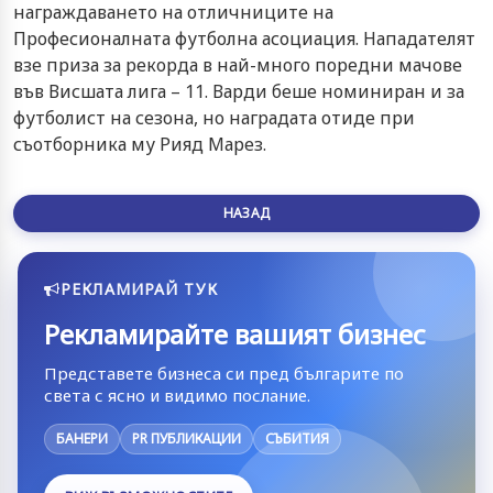
награждаването на отличниците на
Професионалната футболна асоциация. Нападателят
взе приза за рекорда в най-много поредни мачове
във Висшата лига – 11. Варди беше номиниран и за
футболист на сезона, но наградата отиде при
съотборника му Рияд Марез.
НАЗАД
РЕКЛАМИРАЙ ТУК
Рекламирайте вашият бизнес
Представете бизнеса си пред българите по
света с ясно и видимо послание.
БАНЕРИ
PR ПУБЛИКАЦИИ
СЪБИТИЯ