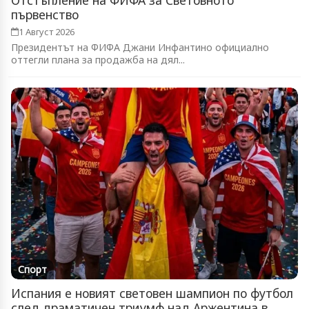
Отстъпление на ФИФА за Световното
първенство
1 Август 2026
Президентът на ФИФА Джани Инфантино официално
оттегли плана за продажба на дял...
Спорт
Испания е новият световен шампион по футбол
след драматичен триумф над Аржентина в