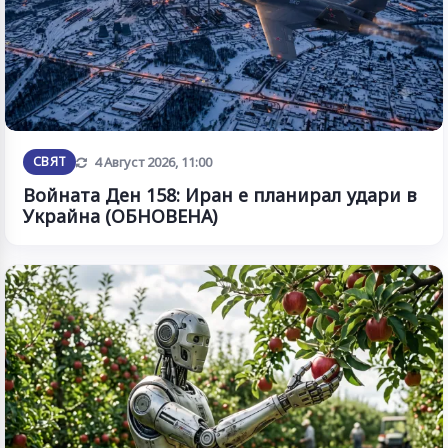
Обновена
СВЯТ
4 Август 2026, 11:00
Войната Ден 158: Иран е планирал удари в
Украйна (ОБНОВЕНА)