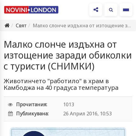
Ме
Свят
Малко слонче издъхна от изтощение заради обиколки с туристи (СНИМКИ)
Малко слонче издъхна от
изтощение заради обиколки
с туристи (СНИМКИ)
Животинчето "работило" в храм в
Камбоджа на 40 градуса температура
Прочитания:
1013
Публикувана:
26 Април 2016, 10:53