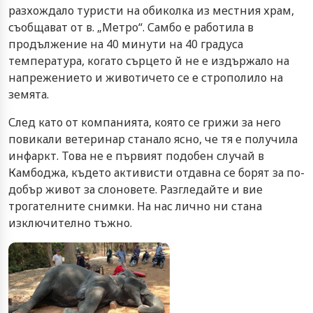
разхождало туристи на обиколка из местния храм,
съобщават от в. „Метро“. Самбо е работила в
продължение на 40 минути на 40 градуса
температура, когато сърцето й не е издържало на
напрежението и животичето се е строполило на
земята.
След като от компанията, която се грижи за него
повикали ветеринар станало ясно, че тя е получила
инфаркт. Това не е първият подобен случай в
Камбоджа, където активисти отдавна се борят за по-
добър живот за слоновете. Разгледайте и вие
трогателните снимки. На нас лично ни стана
изключително тъжно.