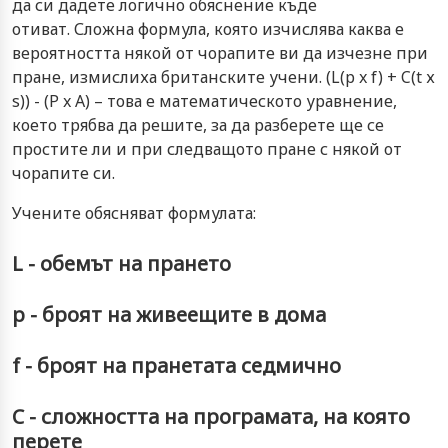
да си дадете логично обяснение къде
отиват. Сложна формула, която изчислява каква е
вероятността някой от чорапите ви да изчезне при
пране, измислиха британските учени. (L(p x f) + C(t х
s)) - (P x A) – това е математическото уравнение,
което трябва да решите, за да разберете ще се
простите ли и при следващото пране с някой от
чорапите си.
Учените обясняват формулата:
L - обемът на прането
p - броят на живеещите в дома
f - броят на пранетата седмично
C - сложността на програмата, на която
перете