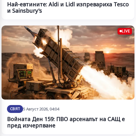
Най-евтините: Aldi и Lidl изпревариха Tesco
и Sainsbury's
LIVE
СВЯТ
5 Август 2026, 04:04
Войната Ден 159: ПВО арсеналът на САЩ е
пред изчерпване