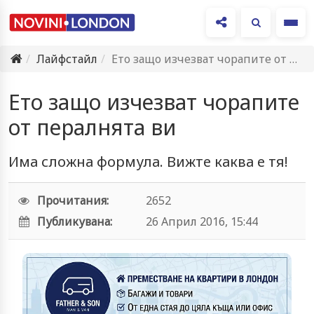
Ме
Лайфстайл
Ето защо изчезват чорапите от пералнята ви
Ето защо изчезват чорапите
от пералнята ви
Има сложна формула. Вижте каква е тя!
Прочитания:
2652
Публикувана:
26 Април 2016, 15:44