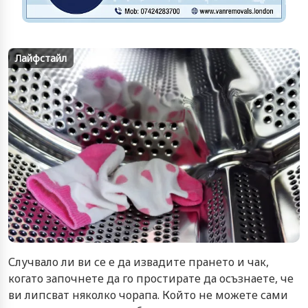
Лайфстайл
Случвало ли ви се е да извадите прането и чак,
когато започнете да го простирате да осъзнаете, че
ви липсват няколко чорапа. Който не можете сами