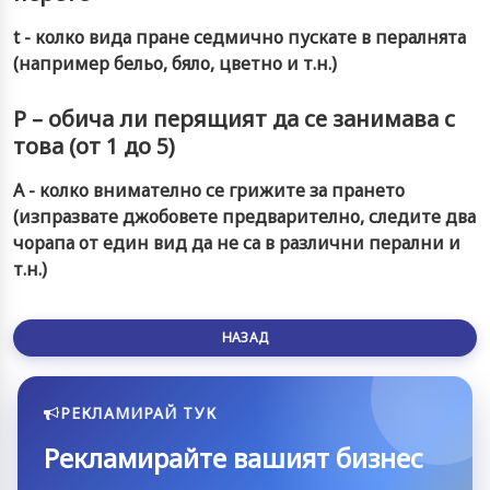
t - колко вида пране седмично пускате в пералнята
(например бельо, бяло, цветно и т.н.)
P – обича ли перящият да се занимава с
това (от 1 до 5)
A - колко внимателно се грижите за прането
(изпразвате джобовете предварително, следите два
чорапа от един вид да не са в различни перални и
т.н.)
НАЗАД
РЕКЛАМИРАЙ ТУК
Рекламирайте вашият бизнес