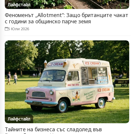
Лайфстайл
Феноменът „Allotment“: Защо британците чакат
с години за общинско парче земя
5 Юли 2026
Лайфстайл
Тайните на бизнеса със сладолед във