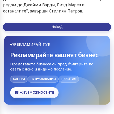
редом до Джейми Варди, Рияд Марез и
останалите", завърши Стилиян Петров.
НАЗАД
РЕКЛАМИРАЙ ТУК
Рекламирайте вашият бизнес
Представете бизнеса си пред българите по
света с ясно и видимо послание.
БАНЕРИ
PR ПУБЛИКАЦИИ
СЪБИТИЯ
ВИЖ ВЪЗМОЖНОСТИТЕ