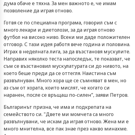
дума обаче е тяхна. За мен важното е, че имам
позволение да играя отново.
Готвя се по специална програма, говорил съм с
много лекари и диетолози, за да играя отново
футбол на високо ниво. Всеки ми даде положителен
отговор. С тази идея работя вече година и половина.
Играх в неделната лига, за да възстановя мускулите.
Направих няколко теста напоследък, те показват, че
съм се възстановил мускулатурата си до нивото, на
което беше преди да се оттегля. Наистина съм
развълнуван. Много хора ще се съмняват в мен, но
аз съм от хората, които мислят, че когато си
наранен, после се връщаш по-силен”, заяви Петров.
Българинът призна, че има и подкрепата на
семейството си. "Двете ми момчета са много
развълнувани, че искам да играя отново. Жена ми е
много мнителна, все пак знае през какво минахме.