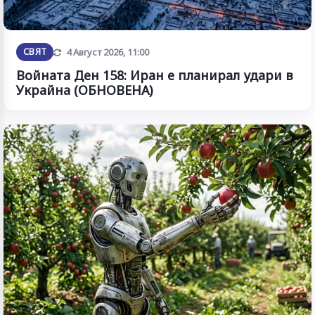
Обновена
СВЯТ
4 Август 2026, 11:00
Войната Ден 158: Иран е планирал удари в
Украйна (ОБНОВЕНА)