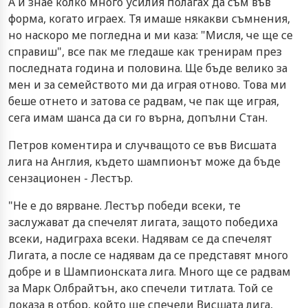
А и знае колко много усилия полагах да съм във
форма, когато играех. Тя имаше някакви съмнения,
но наскоро ме погледна и ми каза: "Мисля, че ще се
справиш", все пак ме гледаше как тренирам през
последната година и половина. Ще бъде велико за
мен и за семейството ми да играя отново. Това ми
беше отнето и затова се радвам, че пак ще играя,
сега имам шанса да си го върна, допълни Стан.
Петров коментира и случващото се във Висшата
лига на Англия, където шампионът може да бъде
сензационен - Лестър.
"Не е до вярване. Лестър победи всеки, те
заслужават да спечелят лигата, защото победиха
всеки, надиграха всеки. Надявам се да спечелят
Лигата, а после се надявам да се представят много
добре и в Шампионската лига. Много ще се радвам
за Марк Олбрайтън, ако спечели титлата. Той се
доказа в отбор, който ще спечели Висшата лига,