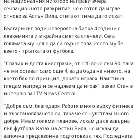
на националния ни отбор направи вчера
сензационното разкритие, че е готов да играе
отново за Астън Вила, стига от тима да го искат.
Българинът води невероятна битка 4 години с
левкемията и в крайна сметка спечели. Сега
голямата му цел е да си върне това, което му бе
взето - тръпката от футбола.
"Свалих и доста килограми, от 120 вече съм 90, така
че ми остават само още 4, за да бъда на нивото, на
което бях по принцип, докато играех. Наистина
гледам напред и се надявам да играя”, заяви Стан в
интервю за ITV News Central.
"Добре съм, благодаря. Работя много върху фитнеса
и възстановяването си, така че се чувствам много
добре. Имам големи планове, искам да се завърна
във футбола. Казах на Астън Вила, че искам да
започна предсезонна подготовка с тях. Последната