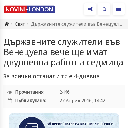
Ме
Свят
Държавните служители във Венецуела вече ще имат двудневна работна седмица
Държавните служители във
Венецуела вече ще имат
двудневна работна седмица
За всички останали тя е 4-дневна
Прочитания:
2446
Публикувана:
27 Април 2016, 14:42