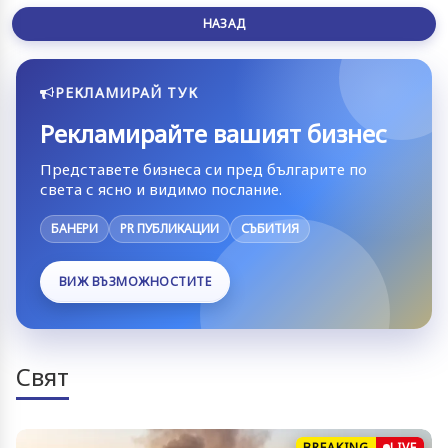
НАЗАД
РЕКЛАМИРАЙ ТУК
Рекламирайте вашият бизнес
Представете бизнеса си пред българите по
света с ясно и видимо послание.
БАНЕРИ
PR ПУБЛИКАЦИИ
СЪБИТИЯ
ВИЖ ВЪЗМОЖНОСТИТЕ
Свят
BREAKING
LIVE