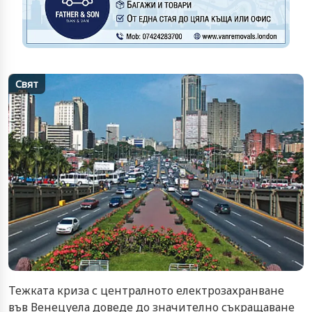
Свят
Тежката криза с централното електрозахранване
във Венецуела доведе до значително съкращаване