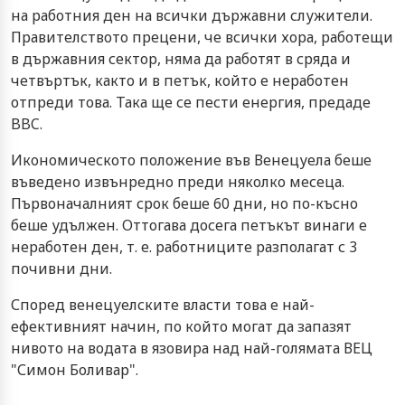
на работния ден на всички държавни служители.
Правителството прецени, че всички хора, работещи
в държавния сектор, няма да работят в сряда и
четвъртък, както и в петък, който е неработен
отпреди това. Така ще се пести енергия, предаде
BBC.
Икономическото положение във Венецуела беше
въведено извънредно преди няколко месеца.
Първоначалният срок беше 60 дни, но по-късно
беше удължен. Оттогава досега петъкът винаги е
неработен ден, т. е. работниците разполагат с 3
почивни дни.
Според венецуелските власти това е най-
ефективният начин, по който могат да запазят
нивото на водата в язовира над най-голямата ВЕЦ
"Симон Боливар".