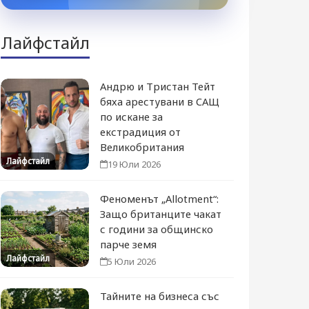
Лайфстайл
Андрю и Тристан Тейт
бяха арестувани в САЩ
по искане за
екстрадиция от
Великобритания
Лайфстайл
19 Юли 2026
Феноменът „Allotment“:
Защо британците чакат
с години за общинско
парче земя
Лайфстайл
5 Юли 2026
Тайните на бизнеса със