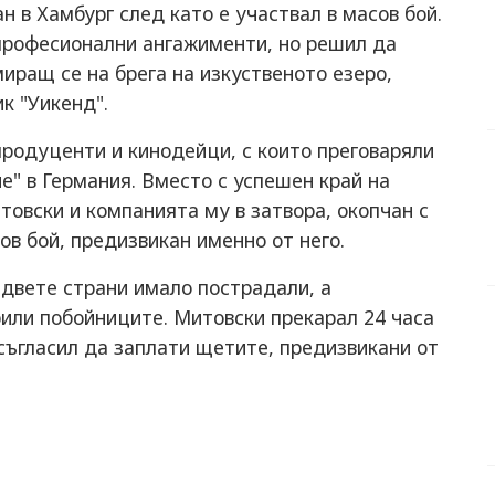
ан в Хамбург след като е участвал в масов бой.
професионални ангажименти, но решил да
миращ се на брега на изкуственото езеро,
к "Уикенд".
продуценти и кинодейци, с които преговаряли
е" в Германия. Вместо с успешен край на
товски и компанията му в затвора, окопчан с
ов бой, предизвикан именно от него.
 двете страни имало пострадали, а
или побойниците. Митовски прекарал 24 часа
 съгласил да заплати щетите, предизвикани от