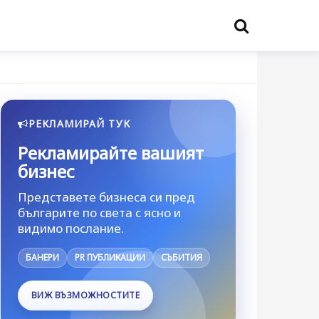
РЕКЛАМИРАЙ ТУК
Рекламирайте вашият
бизнес
Представете бизнеса си пред
българите по света с ясно и
видимо послание.
БАНЕРИ
PR ПУБЛИКАЦИИ
СЪБИТИЯ
ВИЖ ВЪЗМОЖНОСТИТЕ