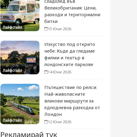
сладолед във
Великобритания: Цени,
разходи и териториални
битки
Лайфстайл
15 Юни 2026
Изкуство под открито
небе: Къде да гледаме
филми и театър в
лондонските паркове
Лайфстайл
14 Юни 2026
Пътешествие по релси:
Най-живописните
влакови маршрути за
еднодневна разходка от
Лондон
Лайфстайл
12 Юни 2026
Рекламирай тук