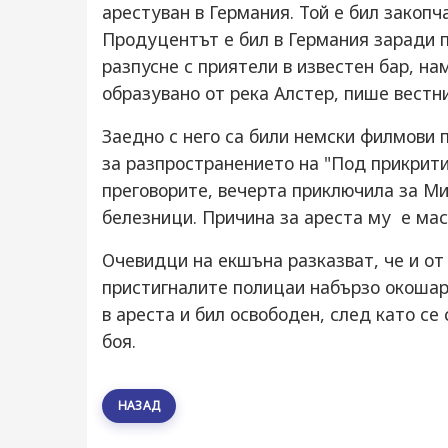
арестуван в Германия. Той е бил закопч
Продуцентът е бил в Германия заради 
разпусне с приятели в известен бар, на
образувано от река Алстер, пише вестни
Заедно с него са били немски филмови 
за разпространението на "Под прикрити
преговорите, вечерта приключила за Ми
белезници. Причина за ареста му е мас
Очевидци на екшъна разказват, че и от
пристигналите полицаи набързо окошар
в ареста и бил освободен, след като се
боя.
НАЗАД