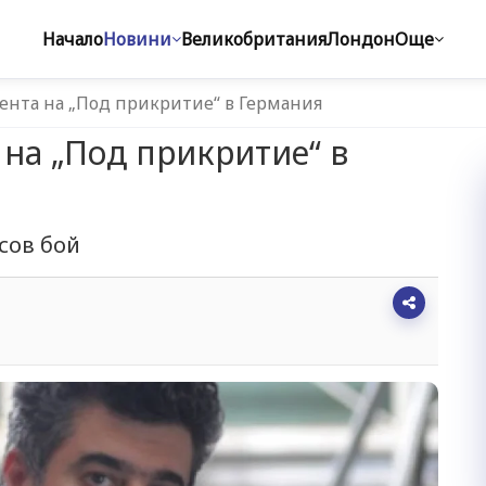
Начало
Новини
Великобритания
Лондон
Още
ента на „Под прикритие“ в Германия
 на „Под прикритие“ в
сов бой