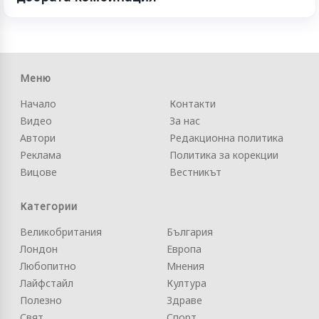
Меню
Начало
Контакти
Видео
За нас
Автори
Редакционна политика
Реклама
Политика за корекции
Вицове
Вестникът
Категории
Великобритания
България
Лондон
Европа
Любопитно
Мнения
Лайфстайл
Култура
Полезно
Здраве
Свят
Спорт