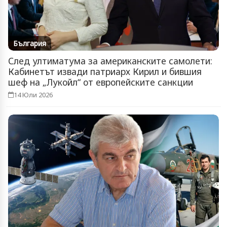
България
След ултиматума за американските самолети:
Кабинетът извади патриарх Кирил и бившия
шеф на „Лукойл“ от европейските санкции
14 Юли 2026