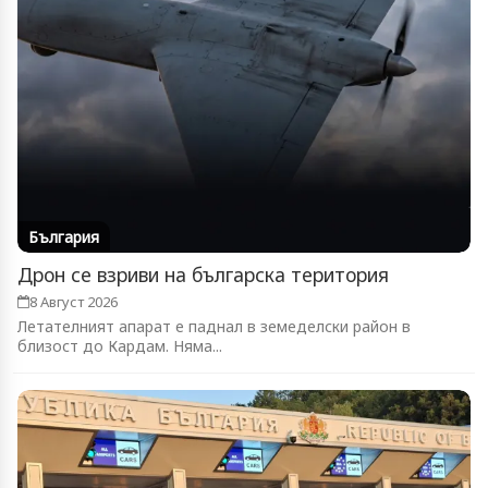
България
Дрон се взриви на българска територия
8 Август 2026
Летателният апарат е паднал в земеделски район в
близост до Кардам. Няма...