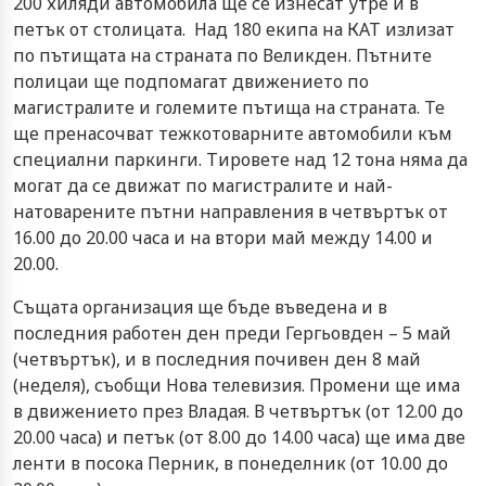
200 хиляди автомобила ще се изнесат утре и в
петък от столицата. Над 180 екипа на КАТ излизат
по пътищата на страната по Великден. Пътните
полицаи ще подпомагат движението по
магистралите и големите пътища на страната. Те
ще пренасочват тежкотоварните автомобили към
специални паркинги. Тировете над 12 тона няма да
могат да се движат по магистралите и най-
натоваренитe пътни направления в четвъртък от
16.00 до 20.00 часа и на втори май между 14.00 и
20.00.
Същата организация ще бъде въведена и в
последния работен ден преди Гергьовден – 5 май
(четвъртък), и в последния почивен ден 8 май
(неделя), съобщи Нова телевизия. Промени ще има
в движението през Владая. В четвъртък (от 12.00 до
20.00 часа) и петък (от 8.00 до 14.00 часа) ще има две
ленти в посока Перник, в понеделник (от 10.00 до