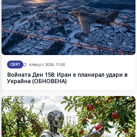
Обновена
СВЯТ
4 Август 2026, 11:00
Войната Ден 158: Иран е планирал удари в
Украйна (ОБНОВЕНА)