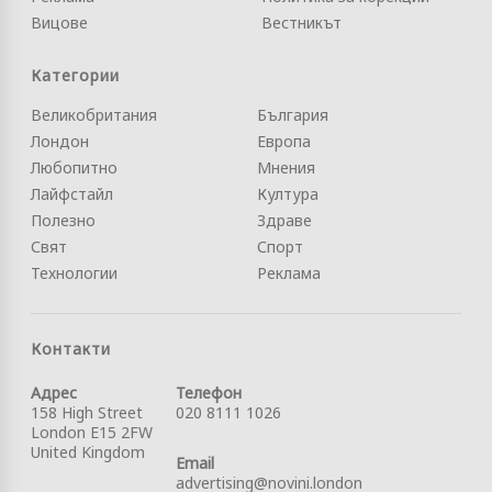
Вицове
Вестникът
Категории
Великобритания
България
Лондон
Европа
Любопитно
Мнения
Лайфстайл
Култура
Полезно
Здраве
Свят
Спорт
Технологии
Реклама
Контакти
Адрес
Телефон
158 High Street
020 8111 1026
London E15 2FW
United Kingdom
Email
advertising@novini.london