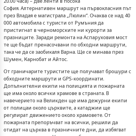
20.00 часа) – две ленти в посока
София. Алтернативен маршрут на първокласния път
през Владая е магистрала „Люлин“. Очаква се над 40
000 автомобила с туристи от Румъния да
пристигнат в черноморските ни курорти за
празниците. Заради ремонта на Аспаруховия мост
те ще бъдат пренасочвани по обходни маршрути,
така че да се заобикаля Варна. Ще се минава през
Шумен, Карнобат и Айтос.
От граничарите туристите ще получават брошури с
обходните маршрути и GPS-координати.
Допълнителни екипи на полицията и пожарната
ще има около всички храмове в страната. В
навечерието на Великден ще има дежурни екипи
от полицаи около църквите, а катаджии ще
регулират движението около храмовете. От
пожарната препоръчват на всички, решили да
отидат на църква в празничните дни, да избягват