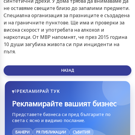
синтетични дрехи. У дома трябва да внимаваме да
не оставяме свещите близо до запалими предмети.
Специална организация за празниците е създадена
и на граничните пунктове. Ще има и проверки за
висока скорост и употребата на алкохол и
наркотици. От МВР напомнят, че през 2015 година
10 души загубиха живота си при инциденти на
пътя.
НАЗАД
РЕКЛАМИРАЙ ТУК
Рекламирайте вашият бизнес
Представете бизнеса си пред българите по
света с ясно и видимо послание.
БАНЕРИ
PR ПУБЛИКАЦИИ
СЪБИТИЯ