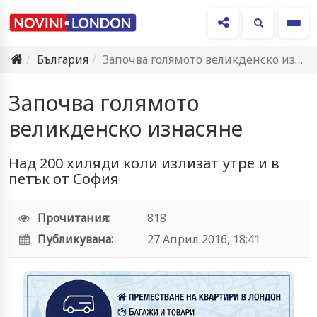
Ме
България
Започва голямото великденско изнасяне
Започва голямото
великденско изнасяне
Над 200 хиляди коли излизат утре и в
петък от София
Прочитания:
818
Публикувана:
27 Април 2016, 18:41