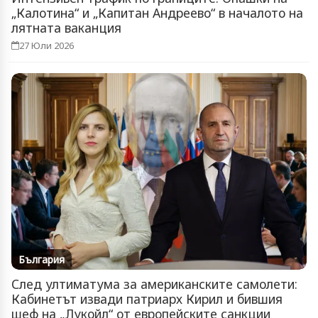
„Калотина“ и „Капитан Андреево“ в началото на
лятната ваканция
27 Юли 2026
България
След ултиматума за американските самолети:
Кабинетът извади патриарх Кирил и бившия
шеф на „Лукойл“ от европейските санкции