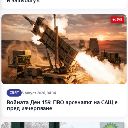
и Sainsbury's
LIVE
СВЯТ
5 Август 2026, 04:04
Войната Ден 159: ПВО арсеналът на САЩ е
пред изчерпване