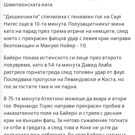
Шампионската лига.
“Дюшекчиите” спечелиха с гениален гол на Саул
Нигес още в 10-та минута. Полузащитникът мина
като на парад през трима играчи на немците, след
което с прекрасен фалцов удар с левия крак направи
безпомощен и Мануел Нойер - 1:0.
Байерн показа истинското си лице през второто
полувреме, като в 54-та минута Давид Алаба
разтресе горната греда след топовен удар от фаул.
Последваха пропуски на Левандовски и Коста, но
гол за гостите така и не падна.
В 75-та минута Атлетико можеше да вкара и втори
гол. Фернандо Торес направи прекрасен пробив в
наказателното поле на Байерн и стреля с десния
крак на външен фалц. За негово съжаление топката
се отби в гредата, а след това и Коке не успя да
реализира при добавката. До края Байерн натисна,