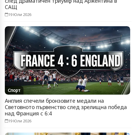
след драматичен триумф над Аржентина в
САЩ
19 Юли 2026
Спорт
Англия спечели бронзовите медали на
Световното първенство след зрелищна победа
над Франция с 6:4
19 Юли 2026