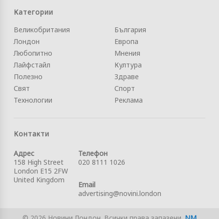
Категории
Великобритания
България
Лондон
Европа
Любопитно
Мнения
Лайфстайл
Култура
Полезно
Здраве
Свят
Спорт
Технологии
Реклама
Контакти
Адрес
Телефон
158 High Street
020 8111 1026
London E15 2FW
United Kingdom
Email
advertising@novini.london
© 2026 Новини Лондон. Всички права запазени.
NM