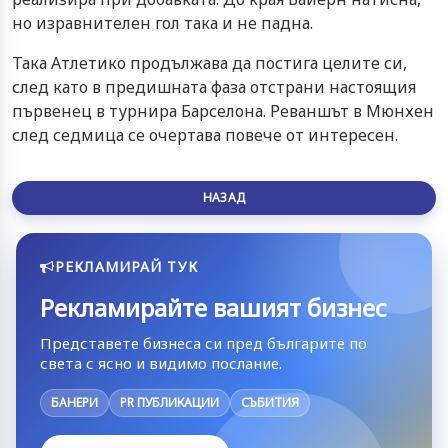
но изравнителен гол така и не падна.
Така Атлетико продължава да постига целите си,
след като в предишната фаза отстрани настоящия
първенец в турнира Барселона. Реваншът в Мюнхен
след седмица се очертава повече от интересен.
НАЗАД
РЕКЛАМИРАЙ ТУК
Рекламирайте вашият бизнес
Представете бизнеса си пред българите по
света с ясно и видимо послание.
БАНЕРИ
PR ПУБЛИКАЦИИ
СЪБИТИЯ