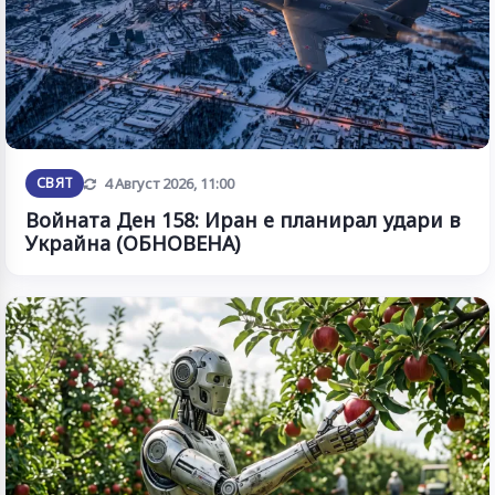
Обновена
СВЯТ
4 Август 2026, 11:00
Войната Ден 158: Иран е планирал удари в
Украйна (ОБНОВЕНА)