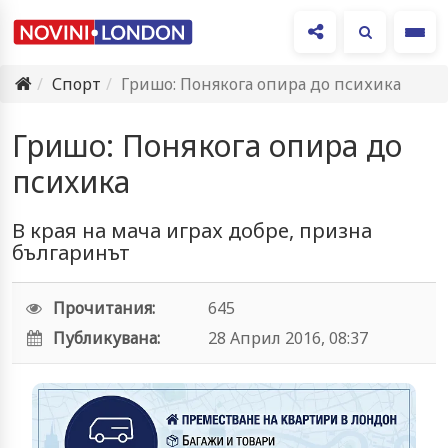
Ме
Спорт
Гришо: Понякога опира до психика
Гришо: Понякога опира до
психика
В края на мача играх добре, призна
българинът
Прочитания:
645
Публикувана:
28 Април 2016, 08:37