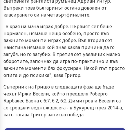
световната ранглиста румънец Адриан Унгур.
Въпреки това българинът остана доволен от
класирането си на четвъртфиналите.
"В края на мача играх добре. Първият сет беше
нормален, нямаше нещо особено, просто във
важните моменти играх добре. Във втория сет
наистина нямаше кой знае каква причина да го
загубя, но го загубих. В третия сет увеличих малко
оборотите, започнах да игра по-практично и във
важните моменти бях фокусиран. Някой път просто
опита и до психика", каза Григор.
Съперник на Гришо в следващата фаза ще бъде
чехът Иржи Весели, който преодоля Роберго
Карбалес Баена с 6:7, 6:2, 6:2. Димитров и Весели са
се срещали веднъж досега - в Букурещ през 2014-а,
като тогава Григор записва победа.