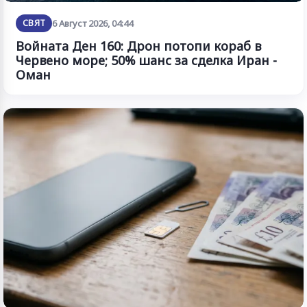
СВЯТ
6 Август 2026, 04:44
Войната Ден 160: Дрон потопи кораб в
Червено море; 50% шанс за сделка Иран -
Оман