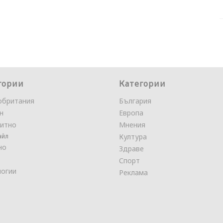
гории
Категории
обритания
България
н
Европа
итно
Мнения
айл
Култура
но
Здраве
Спорт
логии
Реклама