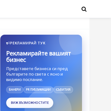
РЕКЛАМИРАЙ ТУК
Рекламирайте вашият
бизнес
Представете бизнеса си пред
българите по света с ясно и
видимо послание.
БАНЕРИ
PR ПУБЛИКАЦИИ
СЪБИТИЯ
ВИЖ ВЪЗМОЖНОСТИТЕ