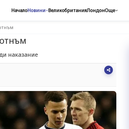
Начало
Новини
Великобритания
Лондон
Още
Тотнъм
Тотнъм
ади наказание