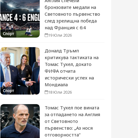
Англия спечели
бронзовите медали на
Световното първенство
след зрелищна победа
над Франция с 6:4
Спорт
19 Юли 2026
Доналд Тръмп
критикува тактиката на
Томас Тухел, докато
ФИФА отчита
исторически успех на
Мондиала
Спорт
18 Юли 2026
Томас Тухел пое вината
за отпадането на Англия
от Световното
първенство: „Аз нося
отговорността“