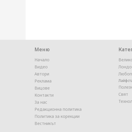
Меню
Кате
Начало
Велик
Видео
Лондо
Автори
Любоп
Реклама
Лайфст
Полез
Вицове
Свят
Контакти
Техно
За нас
Редакционна политика
Политика за корекции
Вестникът