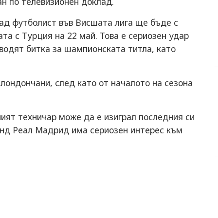
ан по телевизионен доклад.
ад футболист във Висшата лига ще бъде с
та с Турция на 22 май. Това е сериозен удар
 водят битка за шампионската титла, като
.
 лондончани, след като от началото на сезона
ният техничар може да е изиграл последния си
ранд Реал Мадрид има сериозен интерес към