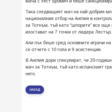
мача с Уест Бромич и беше санкционир
Така следващият мач на най-добрия мл
националния отбор на Англия в контрола
за Тотнъм, тъй като “шпорите” все още
изостават на 7 точки от лидера Лестър
Али пък беше сред основните играчи на
се отчете с 10 гола и 9 асистенции.
В Англия дори спекулират, че 20-годиш
мач за Тотнъм, тъй като испанският г
него.
НАЗАД