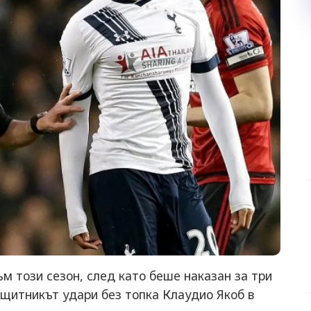
ъм този сезон, след като беше наказан за три
щитникът удари без топка Клаудио Якоб в