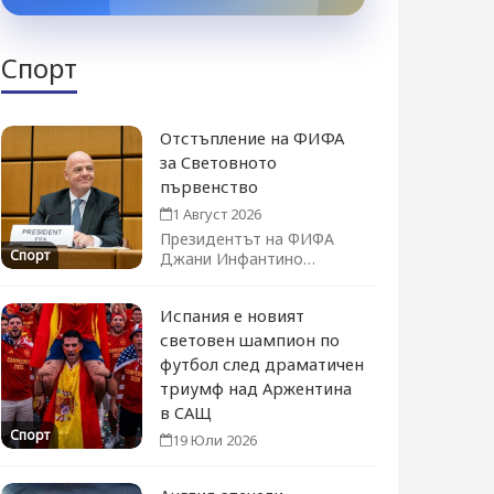
Спорт
Отстъпление на ФИФА
за Световното
първенство
1 Август 2026
Президентът на ФИФА
Спорт
Джани Инфантино
официално оттегли плана
за продажба на дял...
Испания е новият
световен шампион по
футбол след драматичен
триумф над Аржентина
в САЩ
Спорт
19 Юли 2026