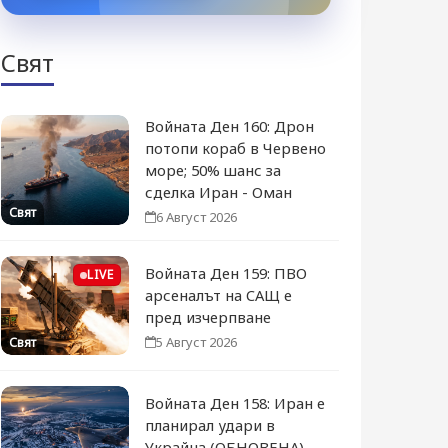
Свят
Войната Ден 160: Дрон
потопи кораб в Червено
море; 50% шанс за
сделка Иран - Оман
Свят
6 Август 2026
Войната Ден 159: ПВО
LIVE
арсеналът на САЩ е
пред изчерпване
5 Август 2026
Свят
Войната Ден 158: Иран е
планирал удари в
Украйна (ОБНОВЕНА)