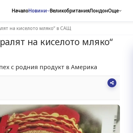
Начало
Новини
Великобритания
Лондон
Още
лят на киселото мляко“ в САЩ
Кралят на киселото мляко“
пех с родния продукт в Америка