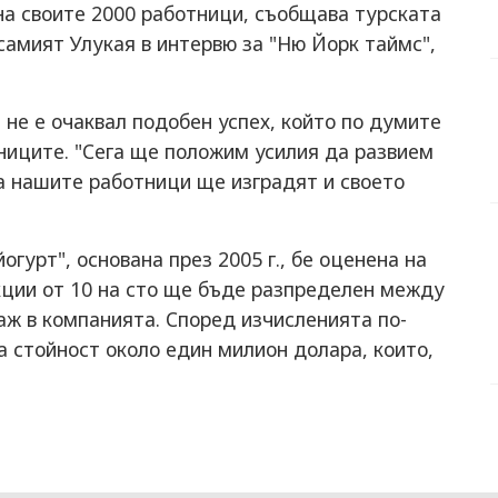
на своите 2000 работници, съобщава турската
самият Улукая в интервю за "Ню Йорк таймс",
 не е очаквал подобен успех, който по думите
ниците. "Сега ще положим усилия да развием
а нашите работници ще изградят и своето
гурт", основана през 2005 г., бе оценена на
кции от 10 на сто ще бъде разпределен между
аж в компанията. Според изчисленията по-
 стойност около един милион долара, които,