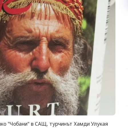
яко "Чобани" в САЩ, турчинът Хамди Улукая