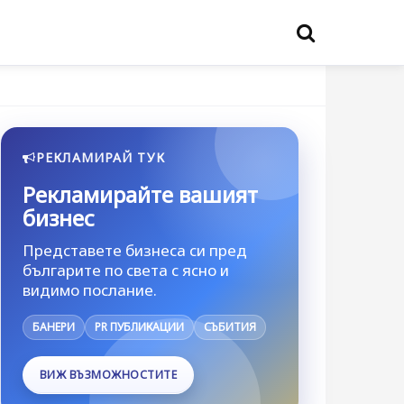
РЕКЛАМИРАЙ ТУК
Рекламирайте вашият
бизнес
Представете бизнеса си пред
българите по света с ясно и
видимо послание.
БАНЕРИ
PR ПУБЛИКАЦИИ
СЪБИТИЯ
ВИЖ ВЪЗМОЖНОСТИТЕ