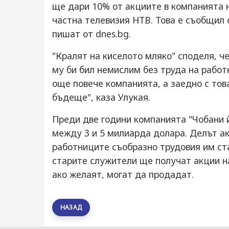
ще дари 10% от акциите в компанията 
частна телевизия НТВ. Това е съобщил 
пишат от dnes.bg.
"Кралят на киселото мляко" споделя, че
му би бил немислим без труда на работ
още повече компанията, а заедно с тов
бъдеще", каза Улукая.
Преди две години компанията "Чобани йо
между 3 и 5 милиарда долара. Делът а
работниците съобразно трудовия им ст
старите служители ще получат акции на
ако желаят, могат да продадат.
НАЗАД