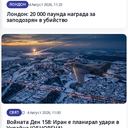
ЛОНДОН
4 Август 2026, 11:23
Лондон: 20 000 паунда награда за
заподозрян в убийство
Обновена
СВЯТ
4 Август 2026, 11:00
Войната Ден 158: Иран е планирал удари в