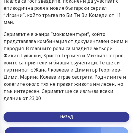
Павлов са гост звездите, поканени да участват с
епизодична роля в новия български сериал
“Играчи”, който тръгва по Би Ти Ви Комеди от 11
май.
Сериалът е в жанра “мокюментъри”, който
представлява комбинация от документален филм и
пародия. В главните роли са младите актьори
Филип Гуляшки, Христо Терзиев и Михаил Петров,
които са приятели и бивши съученици. Те ще си
партнират с Жана Яковлева и Димитър Георгиев-
Дими. Марина Колева играе сестрата. Роднините и
колегите около тях не правят живота им лесен, но
пък интересен. Сериалът ще се излъчва всеки
делник от 23,00
НАЗАД