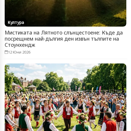
Култура
Мистиката на Лятното слънцестоене: Къде да
посрещнем най-дългия ден извън тълпите на
Стоунхендж
12 Юни 2026