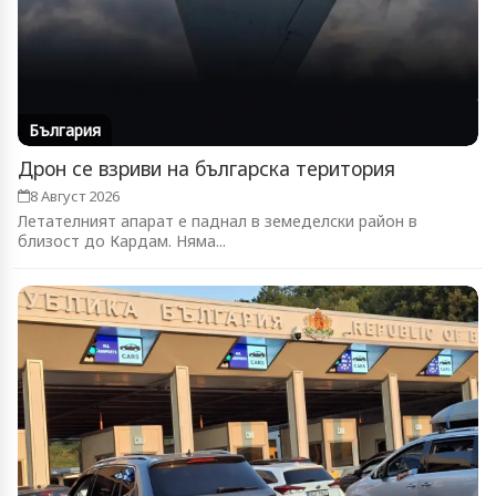
България
Дрон се взриви на българска територия
8 Август 2026
Летателният апарат е паднал в земеделски район в
близост до Кардам. Няма...