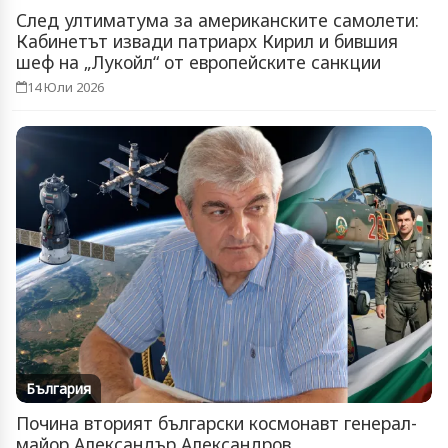
След ултиматума за американските самолети:
Кабинетът извади патриарх Кирил и бившия
шеф на „Лукойл“ от европейските санкции
14 Юли 2026
България
Почина вторият български космонавт генерал-
майор Александър Александров