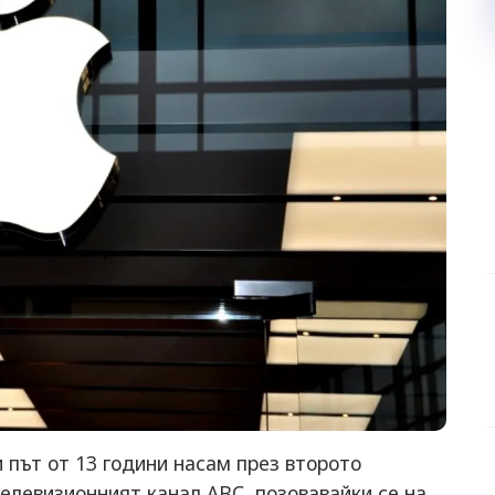
 път от 13 години насам през второто
елевизионният канал ABC, позовавайки се на