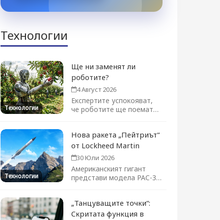
Технологии
Ще ни заменят ли
роботите?
4 Август 2026
Експертите успокояват,
Технологии
че роботите ще поемат
отделни задачи, а не цели
професии....
Нова ракета „Пейтриът“
от Lockheed Martin
30 Юли 2026
Американският гигант
Технологии
представи модела PAC-3
ACE на изложението във
Фарнбъро. Новата ракета-
„Танцуващите точки“:
прехващач...
Скритата функция в