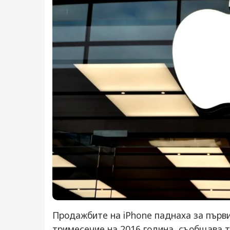
Продажбите на iPhone паднаха за първи
тримесечие на 2016 година, съобщава т