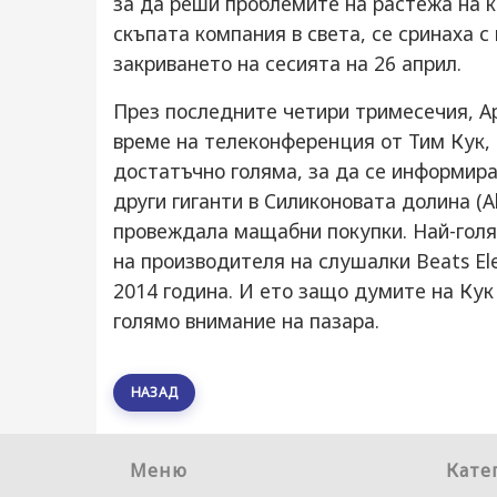
за да реши проблемите на растежа на к
скъпата компания в света, се сринаха с
закриването на сесията на 26 април.
През последните четири тримесечия, Ap
време на телеконференция от Тим Кук, 
достатъчно голяма, за да се информира
други гиганти в Силиконовата долина (Al
провеждала мащабни покупки. Най-голя
на производителя на слушалки Beats El
2014 година. И ето защо думите на Ку
голямо внимание на пазара.
НАЗАД
Меню
Кате