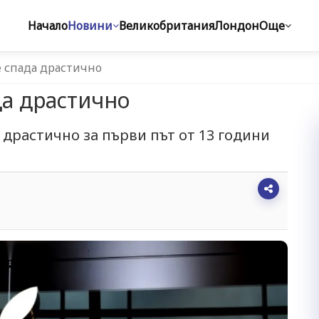
Начало
Новини
Великобритания
Лондон
Още
e спада драстично
да драстично
 драстично за първи път от 13 години