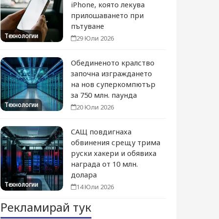
iPhone, която лекува
прилошаването при
пътуване
Технологии
29 Юли 2026
Обединеното кралство
започна изграждането
на нов суперкомпютър
за 750 млн. паунда
Технологии
20 Юли 2026
САЩ повдигнаха
обвинения срещу трима
руски хакери и обявиха
награда от 10 млн.
долара
Технологии
14 Юли 2026
Рекламирай тук