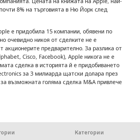
омпанията. Цената на книжата на Apple, най-
 почти 8% на търговията в Ню Йорк след
ple е придобила 15 компании, обявени по
но очевидно никоя от сделките не е
т акционерите предварително. За разлика от
phabet, Cisco, Facebook), Apple никога не е
мата сделка в историята й е придобиването
ectronics за 3 милиарда щатски долара през
к за възможната голяма сделка M&A привлече
гории
Категории