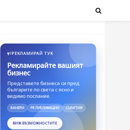
РЕКЛАМИРАЙ ТУК
Рекламирайте вашият
бизнес
Представете бизнеса си пред
българите по света с ясно и
видимо послание.
БАНЕРИ
PR ПУБЛИКАЦИИ
СЪБИТИЯ
ВИЖ ВЪЗМОЖНОСТИТЕ