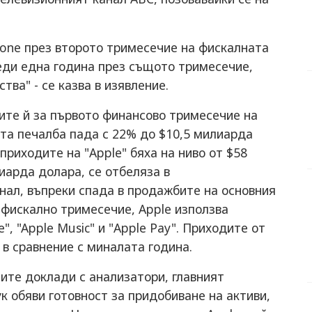
Phone през второто тримесечие на фискалната
реди една година през същото тримесечие,
тва" - се казва в изявление.
ите й за първото финансово тримесечие на
ата печалба пада с 22% до $10,5 милиарда
приходите на "Apple" бяха на ниво от $58
иарда долара, се отбеляза в
нал, въпреки спада в продажбите на основния
 фискално тримесечие, Apple използва
", "Apple Music" и "Apple Pay". Приходите от
 в сравнение с миналата година.
ите доклади с анализатори, главният
к обяви готовност за придобиване на активи,