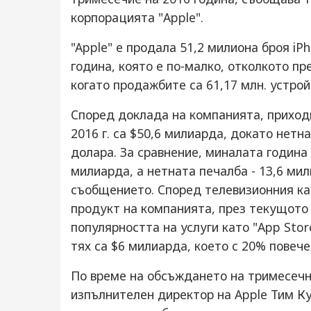
корпорацията "Apple".
"Apple" е продала 51,2 милиона броя i
година, която е по-малко, отколкото п
когато продажбите са 61,17 млн. устройс
Според доклада на компанията, приход
2016 г. са $50,6 милиарда, докато нетн
долара. За сравнение, миналата година 
милиарда, а нетната печалба - 13,6 мил
съобщението. Според телевизионния ка
продукт на компанията, през текущото
популярността на услуги като "App Store
тях са $6 милиарда, което с 20% повече
По време на обсъждането на тримесечн
изпълнителен директор на Apple Тим Ку