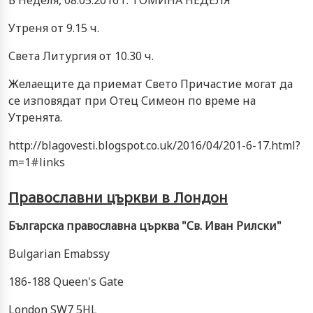
Утреня от 9.15 ч.
Света Литургия от 10.30 ч.
Желаещите да приемат Свето Причастие могат да
се изповядат при Отец Симеон по време на
Утренята.
http://blagovesti.blogspot.co.uk/2016/04/201-6-17.html?
m=1#links
Православни църкви в Лондон
Българска православна църква "Св. Иван Рилски"
Bulgarian Emabssy
186-188 Queen's Gate
London SW7 5HL