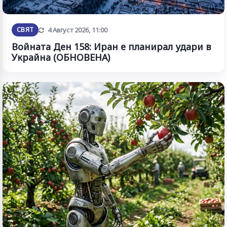
Обновена
СВЯТ
4 Август 2026, 11:00
Войната Ден 158: Иран е планирал удари в
Украйна (ОБНОВЕНА)