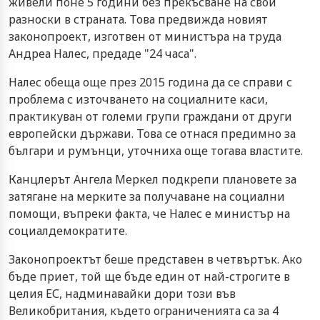
живели поне 5 години без прекъсване на свои
разноски в страната. Това предвижда новият
законопроект, изготвен от министъра на труда
Андреа Налес, предаде "24 часа".
Налес обеща още през 2015 година да се справи с
проблема с източването на социалните каси,
практикуван от големи групи граждани от други
европейски държави. Това се отнася предимно за
българи и румънци, уточниха още тогава властите.
Канцлерът Ангела Меркел подкрепи плановете за
затягане на мерките за получаване на социални
помощи, въпреки факта, че Налес е министър на
социалдемократите.
Законопроектът беше представен в четвъртък. Ако
бъде приет, той ще бъде един от най-строгите в
целия ЕС, надминавайки дори този във
Великобритания, където ограниченията са за 4