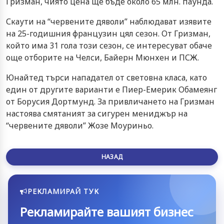
Гризман, чиято цена ще бъде около 65 млн. паунда.
Скаути на “червените дяволи” наблюдават изявите
на 25-годишния французин цял сезон. От Гризман,
който има 31 гола този сезон, се интересуват обаче
още отборите на Челси, Байерн Мюнхен и ПСЖ.
Юнайтед търси нападател от световна класа, като
един от другите варианти е Пиер-Емерик Обамеянг
от Борусия Дортмунд. За привличането на Гризман
настоява смятаният за сигурен мениджър на
“червените дяволи” Жозе Моуриньо.
НАЗАД
РЕКЛАМИРАЙ ТУК
Рекламирайте вашият бизнес