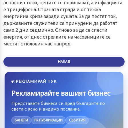
основни стоки, цените се повишават, а инфлацията
е трицифрена. Страната страда и от тежка
енергийна криза заради сушата. За да пестят ток,
държавните служители са принудени да работят
само 2 дни седмично. Отново за да се спести
енергия, от днес стрелките на часовниците се
местят с половин час напред.
НАЗАД
РЕКЛАМИРАЙ ТУК
Рекламирайте вашият бизнес
Представете бизнеса си пред българите по
света с ясно и видимо послание.
БАНЕРИ
PR ПУБЛИКАЦИИ
СЪБИТИЯ