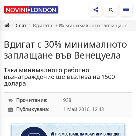
Ме
Свят
Вдигат с 30% минималното заплащане във Венецуела
Вдигат с 30% минималното
заплащане във Венецуела
Така минималното работно
възнаграждение ще възлиза на 1500
долара
Прочитания:
938
Публикувана:
1 Май 2016, 12:43