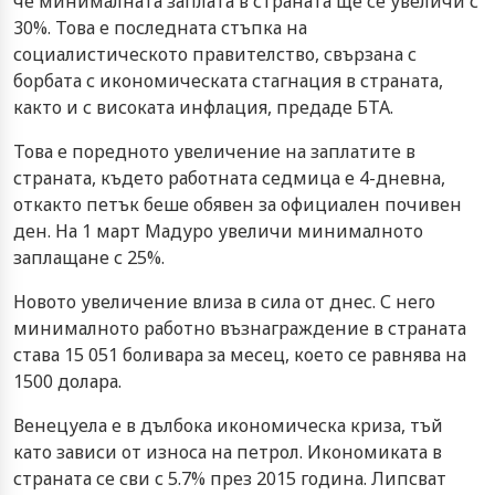
че минималната заплата в страната ще се увеличи с
30%. Това е последната стъпка на
социалистическото правителство, свързана с
борбата с икономическата стагнация в страната,
както и с високата инфлация, предаде БТА.
Това е поредното увеличение на заплатите в
страната, където работната седмица е 4-дневна,
откакто петък беше обявен за официален почивен
ден. На 1 март Мадуро увеличи минималното
заплащане с 25%.
Новото увеличение влиза в сила от днес. С него
минималното работно възнаграждение в страната
става 15 051 боливара за месец, което се равнява на
1500 долара.
Венецуела е в дълбока икономическа криза, тъй
като зависи от износа на петрол. Икономиката в
страната се сви с 5.7% през 2015 година. Липсват