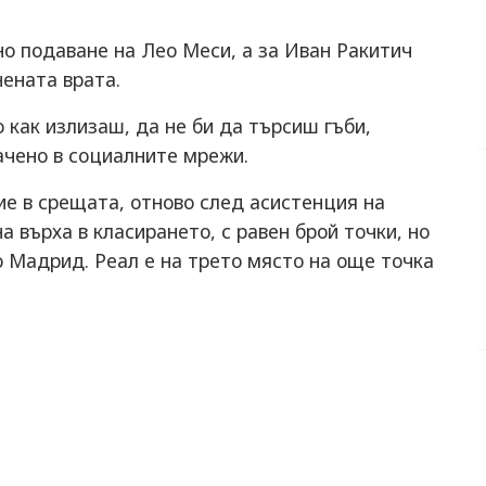
но подаване на Лео Меси, а за Иван Ракитич
нената врата.
 как излизаш, да не би да търсиш гъби,
качено в социалните мрежи.
е в срещата, отново след асистенция на
а върха в класирането, с равен брой точки, но
о Мадрид. Реал е на трето място на още точка