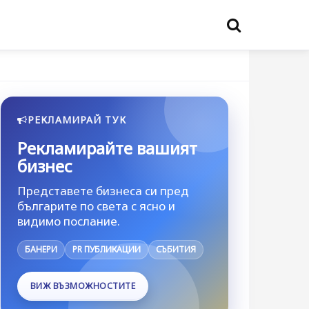
РЕКЛАМИРАЙ ТУК
Рекламирайте вашият
бизнес
Представете бизнеса си пред
българите по света с ясно и
видимо послание.
БАНЕРИ
PR ПУБЛИКАЦИИ
СЪБИТИЯ
ВИЖ ВЪЗМОЖНОСТИТЕ