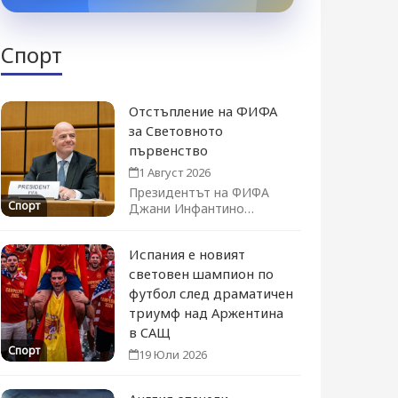
Спорт
Отстъпление на ФИФА
за Световното
първенство
1 Август 2026
Президентът на ФИФА
Спорт
Джани Инфантино
официално оттегли плана
за продажба на дял...
Испания е новият
световен шампион по
футбол след драматичен
триумф над Аржентина
в САЩ
Спорт
19 Юли 2026