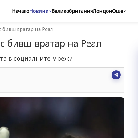
Начало
Новини
Великобритания
Лондон
Още
с бивш вратар на Реал
с бивш вратар на Реал
ата в социалните мрежи