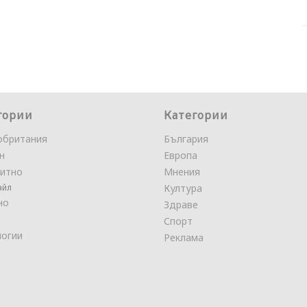
гории
Категории
обритания
България
н
Европа
итно
Мнения
айл
Култура
но
Здраве
Спорт
логии
Реклама