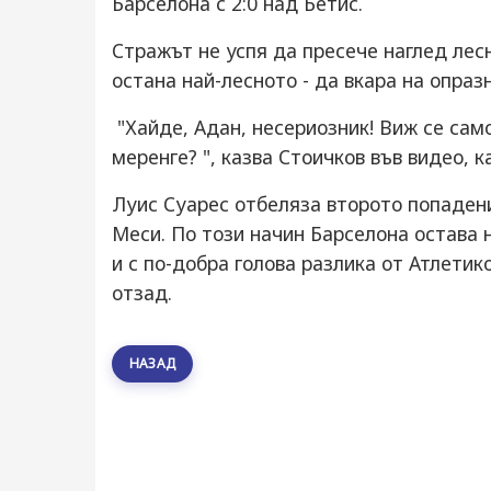
Барселона с 2:0 над Бетис.
Стражът не успя да пресече наглед лес
остана най-лесното - да вкара на опраз
"Хайде, Адан, несериозник! Виж се само
меренге? ", казва Стоичков във видео, 
Луис Суарес отбеляза второто попадени
Меси. По този начин Барселона остава н
и с по-добра голова разлика от Атлетик
отзад.
НАЗАД