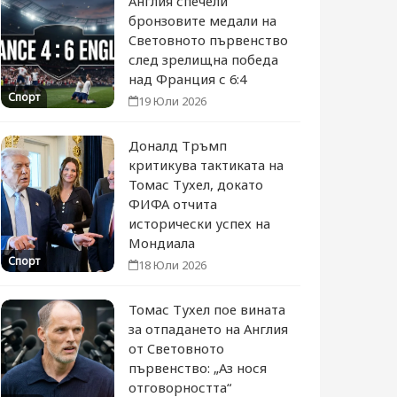
Англия спечели
бронзовите медали на
Световното първенство
след зрелищна победа
над Франция с 6:4
Спорт
19 Юли 2026
Доналд Тръмп
критикува тактиката на
Томас Тухел, докато
ФИФА отчита
исторически успех на
Мондиала
Спорт
18 Юли 2026
Томас Тухел пое вината
за отпадането на Англия
от Световното
първенство: „Аз нося
отговорността“