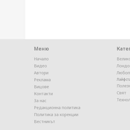
Меню
Кате
Начало
Велик
Видео
Лондо
Автори
Любоп
Реклама
Лайфст
Полез
Вицове
Свят
Контакти
Техно
За нас
Редакционна политика
Политика за корекции
Вестникът