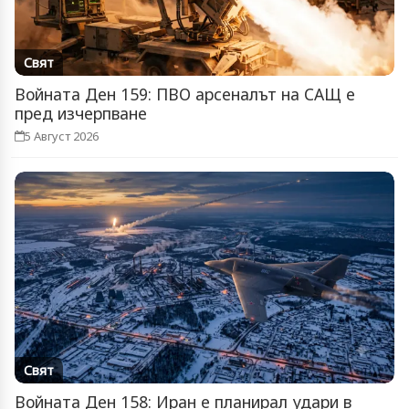
Свят
Войната Ден 159: ПВО арсеналът на САЩ е
пред изчерпване
5 Август 2026
Свят
Войната Ден 158: Иран е планирал удари в