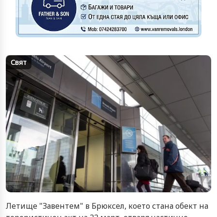
Свят
Летище "Завентем" в Брюксел, което стана обект на