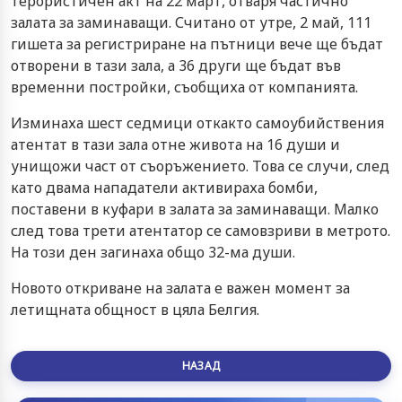
терористичен акт на 22 март, отваря частично
залата за заминаващи. Считано от утре, 2 май, 111
гишета за регистриране на пътници вече ще бъдат
отворени в тази зала, а 36 други ще бъдат във
временни постройки, съобщиха от компанията.
Изминаха шест седмици откакто самоубийствения
атентат в тази зала отне живота на 16 души и
унищожи част от съоръжението. Това се случи, след
като двама нападатели активираха бомби,
поставени в куфари в залата за заминаващи. Малко
след това трети атентатор се самовзриви в метрото.
На този ден загинаха общо 32-ма души.
Новото откриване на залата е важен момент за
летищната общност в цяла Белгия.
НАЗАД