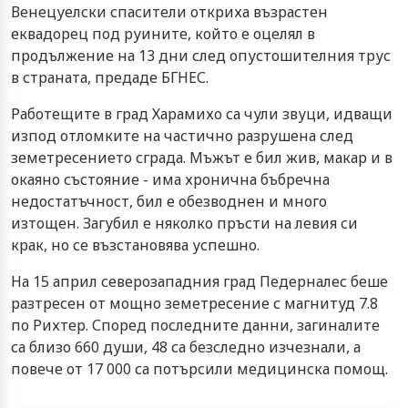
Венецуелски спасители откриха възрастен
еквадорец под руините, който е оцелял в
продължение на 13 дни след опустошителния трус
в страната, предаде БГНЕС.
Работещите в град Харамихо са чули звуци, идващи
изпод отломките на частично разрушена след
земетресението сграда. Мъжът е бил жив, макар и в
окаяно състояние - има хронична бъбречна
недостатъчност, бил е обезводнен и много
изтощен. Загубил е няколко пръсти на левия си
крак, но се възстановява успешно.
На 15 април северозападния град Педерналес беше
разтресен от мощно земетресение с магнитуд 7.8
по Рихтер. Според последните данни, загиналите
са близо 660 души, 48 са безследно изчезнали, а
повече от 17 000 са потърсили медицинска помощ.