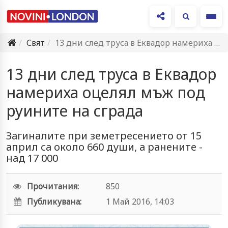
Ме
Свят
13 дни след труса в Еквадор намериха оцелял мъж под…
13 дни след труса в Еквадор
намериха оцелял мъж под
руините на сграда
Загиналите при земетресението от 15
април са около 660 души, а ранените -
над 17 000
Прочитания:
850
Публикувана:
1 Май 2016, 14:03