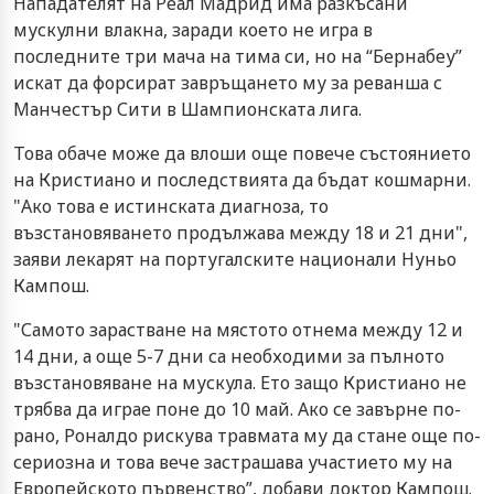
Нападателят на Реал Мадрид има разкъсани
мускулни влакна, заради което не игра в
последните три мача на тима си, но на “Бернабеу”
искат да форсират завръщането му за реванша с
Манчестър Сити в Шампионската лига.
Това обаче може да влоши още повече състоянието
на Кристиано и последствията да бъдат кошмарни.
"Ако това е истинската диагноза, то
възстановяването продължава между 18 и 21 дни",
заяви лекарят на португалските национали Нуньо
Кампош.
"Самото зарастване на мястото отнема между 12 и
14 дни, а още 5-7 дни са необходими за пълното
възстановяване на мускула. Ето защо Кристиано не
трябва да играе поне до 10 май. Ако се завърне по-
рано, Роналдо рискува травмата му да стане още по-
сериозна и това вече застрашава участието му на
Европейското първенство”, добави доктор Кампош.