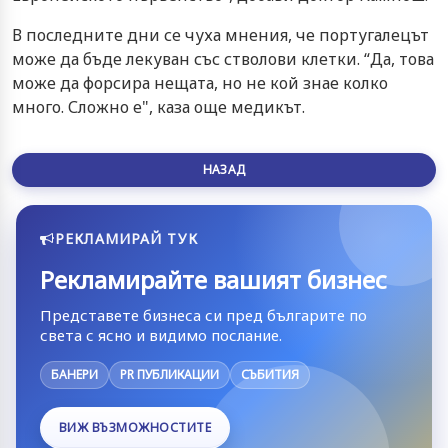
В последните дни се чуха мнения, че португалецът
може да бъде лекуван със стволови клетки. “Да, това
може да форсира нещата, но не кой знае колко
много. Сложно е", каза още медикът.
НАЗАД
РЕКЛАМИРАЙ ТУК
Рекламирайте вашият бизнес
Представете бизнеса си пред българите по
света с ясно и видимо послание.
БАНЕРИ
PR ПУБЛИКАЦИИ
СЪБИТИЯ
ВИЖ ВЪЗМОЖНОСТИТЕ