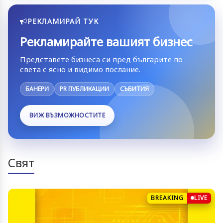
РЕКЛАМИРАЙ ТУК
Рекламирайте вашият бизнес
Представете бизнеса си пред българите по
света с ясно и видимо послание.
БАНЕРИ
PR ПУБЛИКАЦИИ
СЪБИТИЯ
ВИЖ ВЪЗМОЖНОСТИТЕ
Свят
BREAKING
LIVE