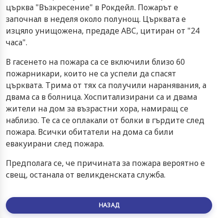
църква "Възкресение" в Рокдейл. Пожарът е
започнал в неделя около полунощ. Църквата е
изцяло унищожена, предаде ABC, цитиран от "24
часа".
В гасенето на пожара са се включили близо 60
пожарникари, които не са успели да спасят
църквата. Трима от тях са получили наранявания, а
двама са в болница. Хоспитализирани са и двама
жители на дом за възрастни хора, намиращ се
наблизо. Те са се оплакали от болки в гърдите след
пожара. Всички обитатели на дома са били
евакуирани след пожара.
Предполага се, че причината за пожара вероятно е
свещ, останала от великденската служба.
НАЗАД