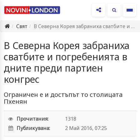
Ме
Свят
В Северна Корея забраниха сватбите и погребенията в дните преди…
В Северна Корея забраниха
сватбите и погребенията в
дните преди партиен
конгрес
Ограничен е и достъпът то столицата
Пхенян
Прочитания:
1318
Публикувана:
2 Май 2016, 07:25