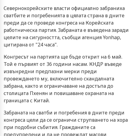
Севернокорейските власти официално забраниха
сватбите и погребенията в цялата страна в дните
преди да се проведе конгреса на Корейската
работническа партия. Забраната е въведена заради
целите на сигурността, съобщи агенция Yonhap,
цитирана от "24 часа".
Конгресът на партията ще бъде открит на 6 май.
Той е първият от 36 години насам. КНДР въведе
извънредни предпазни мерки преди
провеждането му, включително скандалната
забрана, както и ограничаване на достъпа до
столицата Пхенян и повишаване охраната на
границата с Китай.
Забраната на сватби и погребения в дните преди
конгреса цели да се ограничи струпването на хора
при подобни събития. Гражданите са
предупредени и да не провеждат масови