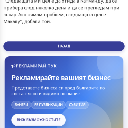
"Следващата ми цел е да отида в Катманду, да се
прибера след няколко дена и да се прегледам при
лекар. Ако нямам проблем, следващата цел е
Макалу", добави той.
НАЗАД
РЕКЛАМИРАЙ ТУК
Рекламирайте вашият бизнес
Представете бизнеса си пред българите по
света с ясно и видимо послание.
БАНЕРИ
PR ПУБЛИКАЦИИ
СЪБИТИЯ
ВИЖ ВЪЗМОЖНОСТИТЕ