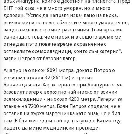
връх Анапурна, който е десетият на планетата. Пред
БНТ той каза, че е много уморен, но и много
доволен. "Успях да направя изкачване на върха,
всичко мина по план, обаче си е много уморително,
защото имаше огромни разстояния. Този връх ме
изненада с това, че е нисък и в същото време ми
отне два пъти повече време в сравнение с
останалите осемхилядници, които съм катерил",
заяви Петров от базовия лагер.
Анапурна е висок 8091 метра, докато Петров е
изкачвал втория К2 (8611 м) и третия
Канчендзьонга. Характерното при Анапурна е, че
базовият лагер е вероятно най-ниско от всички
осемхилядници - на около 4200 метра. Лагерът за
атака е на 7200 метра. Боян Петров сподели, че е
оставил на върха мартеничка като знак, че е бил
там. В близките дни той ще пътува до Катманду,
където да мине медицински прегледи.