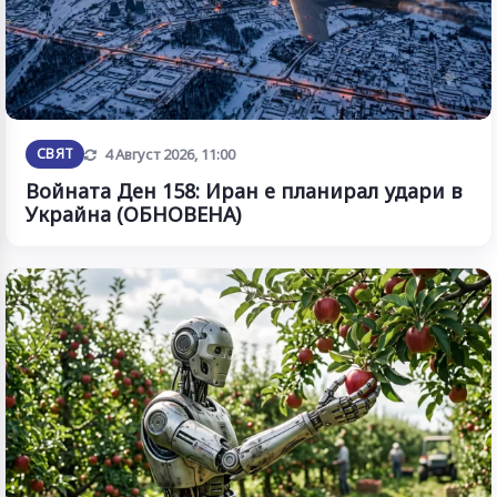
Обновена
СВЯТ
4 Август 2026, 11:00
Войната Ден 158: Иран е планирал удари в
Украйна (ОБНОВЕНА)