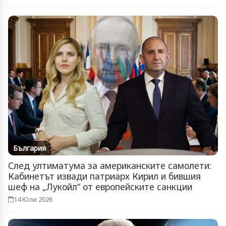
България
След ултиматума за американските самолети:
Кабинетът извади патриарх Кирил и бившия
шеф на „Лукойл“ от европейските санкции
14 Юли 2026