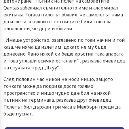
детониране“. Пътник на полет на самолетите
Qantas забелязал съмнителното име и алармирал
екипажа. Тогава пилотът обявил, че самолетът няма
да излети, а някои от пътниците били толкова
наплашени, че дори избягали.
„Имаше устройство, озаглавено по този начин и той
каза, че няма да излетим, докато не му бъде
донесено. Явно някой си беше кръстил така апарата
и това уплаши всички останали“ , разказва очевидец
на случката пред „Яхуу“.
След половин час никой не носи нищо, защото
точката може да покрива доста голямо
пространство и нищо чудно да е бил на някой
пътник на терминала, разказва друг очевидец.
Полетът бил държан три часа в Мелбърн преди да
бъде пуснат.